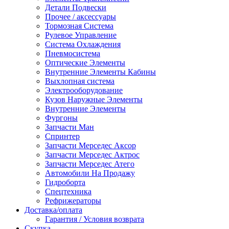
Детали Подвески
Прочее / аксессуары
Тормозная Система
Рулевое Управление
Система Охлаждения
Пневмосистема
Оптические Элементы
Внутренние Элементы Кабины
Выхлопная система
Электрооборудование
Кузов Наружные Элементы
Внутренние Элементы
Фургоны
Запчасти Ман
Спринтер
Запчасти Мерседес Аксор
Запчасти Мерседес Актрос
Запчасти Мерседес Атего
Автомобили На Продажу
Гидроборта
Спецтехника
Рефрижераторы
Доставка/оплата
Гарантия / Условия возврата
Скупка