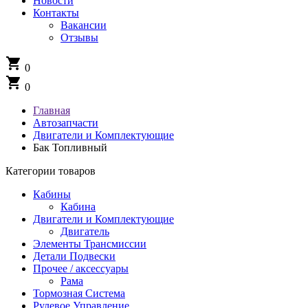
Новости
Контакты
Вакансии
Отзывы
shopping_cart
0
shopping_cart
0
Главная
Автозапчасти
Двигатели и Комплектующие
Бак Топливный
Категории товаров
Кабины
Кабина
Двигатели и Комплектующие
Двигатель
Элементы Трансмиссии
Детали Подвески
Прочее / аксессуары
Рама
Тормозная Система
Рулевое Управление