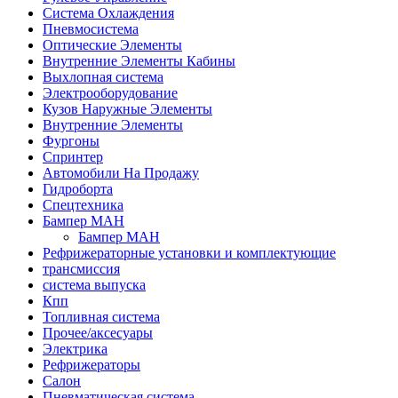
Система Охлаждения
Пневмосистема
Оптические Элементы
Внутренние Элементы Кабины
Выхлопная система
Электрооборудование
Кузов Наружные Элементы
Внутренние Элементы
Фургоны
Спринтер
Автомобили На Продажу
Гидроборта
Спецтехника
Бампер МАН
Бампер МАН
Рефрижераторные установки и комплектующие
трансмиссия
система выпуска
Кпп
Топливная система
Прочее/аксесуары
Электрика
Рефрижераторы
Салон
Пневматическая система