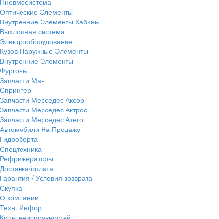
Пневмосистема
Оптические Элементы
Внутренние Элементы Кабины
Выхлопная система
Электрооборудование
Кузов Наружные Элементы
Внутренние Элементы
Фургоны
Запчасти Ман
Спринтер
Запчасти Мерседес Аксор
Запчасти Мерседес Актрос
Запчасти Мерседес Атего
Автомобили На Продажу
Гидроборта
Спецтехника
Рефрижераторы
Доставка/оплата
Гарантия / Условия возврата
Скупка
О компании
Техн. Инфор
Коды неисправностей