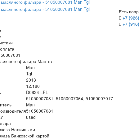
Есть воп
+7 (926
+7 (916
е
е
истики
/оплата
050007081
асляного фильтра Ман тгл
Man
Tgl
2013
12.180
ь
D0834 LFL
51050007081, 51050007064, 51050007017
итель
Man
оизводителя
51050007081
БУ
used
овара
аказа Наличными
аказа Банковской картой