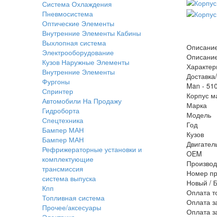
Система Охлаждения
Пневмосистема
Оптические Элементы
Внутренние Элементы Кабины
Выхлопная система
Описани
Электрооборудование
Описани
Кузов Наружные Элементы
Характер
Внутренние Элементы
Доставка
Фургоны
Man - 51
Спринтер
Корпус м
Автомобили На Продажу
Марка
Гидроборта
Модель
Спецтехника
Год
Бампер МАН
Кузов
Бампер МАН
Двигател
Рефрижераторные установки и
OEM
комплектующие
Производ
трансмиссия
Номер пр
система выпуска
Новый / 
Кпп
Оплата т
Топливная система
Оплата з
Прочее/аксесуары
Оплата з
Электрика