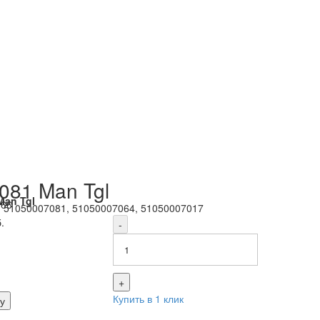
081 Man Tgl
Man Tgl
166
:
51050007081, 51050007064, 51050007017
.
-
+
Купить в 1 клик
у