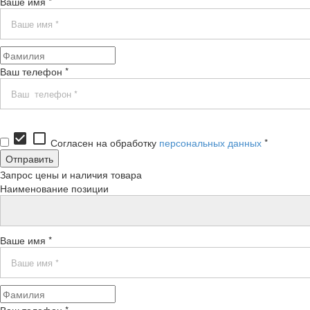
Ваше имя *
Ваш телефон *
check_box
check_box_outline_blank
Согласен на обработку
персональных данных
*
Запрос цены и наличия товара
Наименование позиции
Ваше имя *