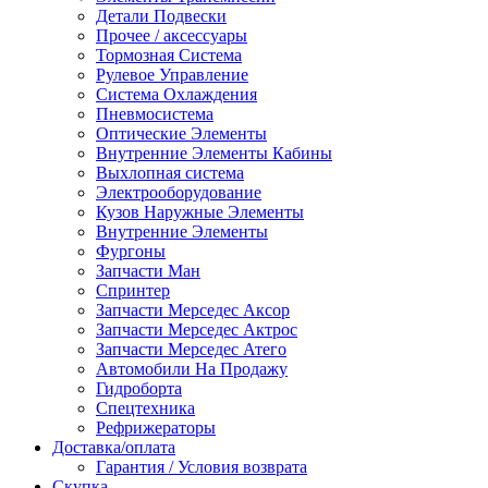
Детали Подвески
Прочее / аксессуары
Тормозная Система
Рулевое Управление
Система Охлаждения
Пневмосистема
Оптические Элементы
Внутренние Элементы Кабины
Выхлопная система
Электрооборудование
Кузов Наружные Элементы
Внутренние Элементы
Фургоны
Запчасти Ман
Спринтер
Запчасти Мерседес Аксор
Запчасти Мерседес Актрос
Запчасти Мерседес Атего
Автомобили На Продажу
Гидроборта
Спецтехника
Рефрижераторы
Доставка/оплата
Гарантия / Условия возврата
Скупка