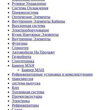
Рулевое Управление
Система Охлаждения
Пневмосистема
Оптические Элементы
Внутренние Элементы Кабины
Выхлопная система
Электрооборудование
Кузов Наружные Элементы
Внутренние Элементы
Фургоны
Спринтер
Автомобили На Продажу
Гидроборта
Спецтехника
Бампер МАН
Бампер МАН
Рефрижераторные установки и комплектующие
трансмиссия
система выпуска
Кпп
Топливная система
Прочее/аксесуары
Электрика
Рефрижераторы
Салон