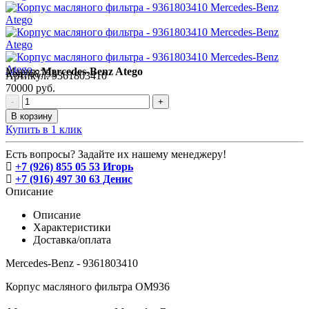
Марка:
Mercedes-Benz Atego
Код:
68753
Артикул:
9361803410
70000 руб.
-
+
В корзину
Купить в 1 клик
Есть вопросы? Задайте их нашему менеджеру!
+7 (926) 855 05 53 Игорь
+7 (916) 497 30 63 Денис
Описание
Описание
Характеристики
Доставка/оплата
Mercedes-Benz - 9361803410
Корпус масляного фильтра ОМ936