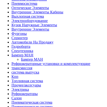
Пневмосистема
Оптические Элементы
Внутренние Элементы Кабины
Выхлопная система
Электрооборудование
Кузов Наружные Элементы
Внутренние Элементы
Фургоны
Спринтер
Автомобили На Продажу
Гидроборта
Спецтехника
Бампер МАН
Бампер МАН
Рефрижераторные установки и комплектующие
трансмиссия
система выпуска
Кпп
Топливная система
Прочее/аксесуары
Электрика
Рефрижераторы
Салон
Пневматическая система
Пневмотическая система