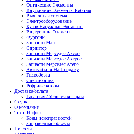
Оптические Элементы
Внутренние Элементы Кабины
Выхлопная система
Электрооборудование
Кузов Наружные Элементы
Внутренние Элементы
Фургоны
Запчасти Ман
Спринтер
Запчасти Мерседес Аксор
Запчасти Мерседес Актрос
Запчасти Мерседес Атего
Автомобили На Продажу
Гидроборта
Спецтехника
Рефрижераторы
Доставка/оплата
Гарантия / Условия возврата
Скупка
О компании
Техн. Инфор
Коды неисправностей
Заправочные объемы
Новости