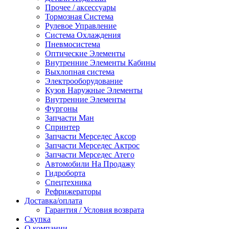
Прочее / аксессуары
Тормозная Система
Рулевое Управление
Система Охлаждения
Пневмосистема
Оптические Элементы
Внутренние Элементы Кабины
Выхлопная система
Электрооборудование
Кузов Наружные Элементы
Внутренние Элементы
Фургоны
Запчасти Ман
Спринтер
Запчасти Мерседес Аксор
Запчасти Мерседес Актрос
Запчасти Мерседес Атего
Автомобили На Продажу
Гидроборта
Спецтехника
Рефрижераторы
Доставка/оплата
Гарантия / Условия возврата
Скупка
О компании