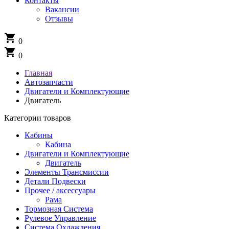
Контакты
Вакансии
Отзывы
shopping_cart
0
shopping_cart
0
Главная
Автозапчасти
Двигатели и Комплектующие
Двигатель
Категории товаров
Кабины
Кабина
Двигатели и Комплектующие
Двигатель
Элементы Трансмиссии
Детали Подвески
Прочее / аксессуары
Рама
Тормозная Система
Рулевое Управление
Система Охлаждения