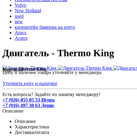
Volvo
New Holland
used
new
кронштейн бампера на атего
Arocs
Actros
Двигатель - Thermo King
Марка:
Thermo King
Код:
3814
Цену и наличие товара уточняйте у менеджера.
Уточнить цену и наличии
Есть вопросы? Задайте их нашему менеджеру!
+7 (926) 855 05 53 Игорь
+7 (916) 497 30 63 Денис
Описание
Описание
Характеристики
Доставка/оплата