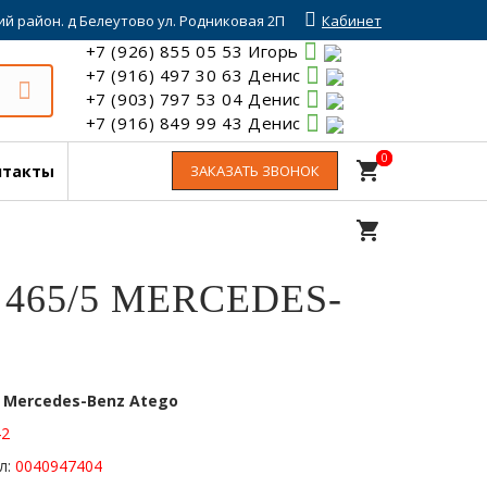
й район. д Белеутово ул. Родниковая 2П
Кабинет
+7 (926) 855 05 53 Игорь
+7 (916) 497 30 63 Денис
+7 (903) 797 53 04 Денис
+7 (916) 849 99 43 Денис
0
0
shopping_cart
нтакты
ЗАКАЗАТЬ ЗВОНОК
shopping_cart
465/5 MERCEDES-
:
Mercedes-Benz Atego
42
л:
0040947404