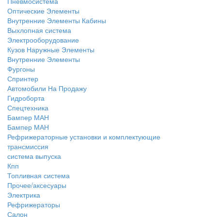
Пневмосистема
Оптические Элементы
Внутренние Элементы Кабины
Выхлопная система
Электрооборудование
Кузов Наружные Элементы
Внутренние Элементы
Фургоны
Спринтер
Автомобили На Продажу
Гидроборта
Спецтехника
Бампер МАН
Бампер МАН
Рефрижераторные установки и комплектующие
трансмиссия
система выпуска
Кпп
Топливная система
Прочее/аксесуары
Электрика
Рефрижераторы
Салон