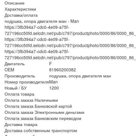
Описание
Характеристики
Доставка/оплата
подушка, опора двигателя ман - Man
https://3fb394a7-cdc0-4e09-a75f-
727196cc50fd.selcdn.net/pub/c797/productphoto/0000/86/0000_86_
https://3fb394a7-cdc0-4e09-a75f-
727196cc50fd.selcdn.net/pub/c797/productphoto/0000/86/0000_86_
https://3fb394a7-cdc0-4e09-a75f-
727196cc50fd.selcdn.net/pub/c797/productphoto/0000/86/0000_86_
Двигатель
F
OEM
81960200382
Производитель
подушка, опора двигателя ман
Номер производителя
Man
Новый / БУ
1200
Оплата товара
Оплата заказа Наличными
Оплата заказа Банковской картой
Оплата заказа Электронными деньгами
Оплата заказа Банковским переводом
Доставка товара
Доставка собственным транспортом