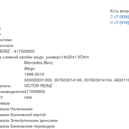
Есть воп
+7 (926
+7 (916
е
е
истики
/оплата
EINZ - 417008900
а сливной пробки медн. универс14x20x1.5Omn
Mercedes-Benz
Atego
1998-2019
000000001069, 007603014106, 007603014104, 460011
итель
VICTOR REINZ
оизводителя
417008900
БУ
new
овара
аказа Наличными
аказа Банковской картой
аказа Электронными деньгами
аказа Банковским переводом