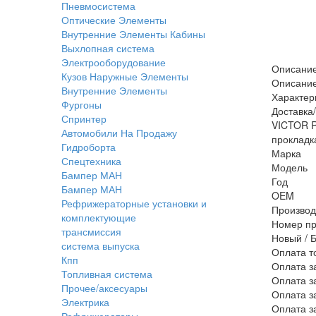
Пневмосистема
Оптические Элементы
Внутренние Элементы Кабины
Выхлопная система
Электрооборудование
Описани
Кузов Наружные Элементы
Описани
Внутренние Элементы
Характер
Фургоны
Доставка
Спринтер
VICTOR R
Автомобили На Продажу
прокладк
Гидроборта
Марка
Спецтехника
Модель
Бампер МАН
Год
Бампер МАН
OEM
Рефрижераторные установки и
Производ
комплектующие
Номер пр
трансмиссия
Новый / 
система выпуска
Оплата т
Кпп
Оплата з
Топливная система
Оплата з
Прочее/аксесуары
Оплата з
Электрика
Оплата з
Рефрижераторы