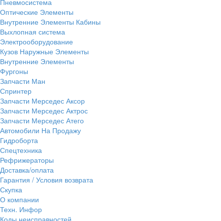
Пневмосистема
Оптические Элементы
Внутренние Элементы Кабины
Выхлопная система
Электрооборудование
Кузов Наружные Элементы
Внутренние Элементы
Фургоны
Запчасти Ман
Спринтер
Запчасти Мерседес Аксор
Запчасти Мерседес Актрос
Запчасти Мерседес Атего
Автомобили На Продажу
Гидроборта
Спецтехника
Рефрижераторы
Доставка/оплата
Гарантия / Условия возврата
Скупка
О компании
Техн. Инфор
Коды неисправностей