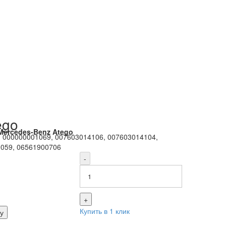
ego
Mercedes-Benz Atego
8
:
000000001069, 007603014106, 007603014104,
059, 06561900706
-
+
Купить в 1 клик
у