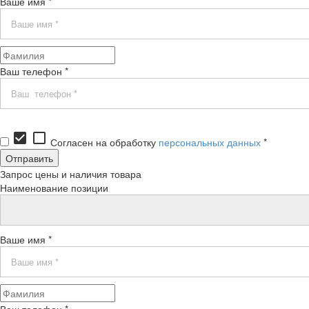
Ваше имя *
Ваш телефон *
check_box
check_box_outline_blank
Согласен на обработку
персональных данных
*
Запрос цены и наличия товара
Наименование позиции
Ваше имя *