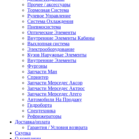
Прочее / аксессуары
Тормозная Система
Рулевое Управление
Система Охлаждения
Пневмосистема
Оптические Элементы
Внутренние Элементы Кабины
Выхлопная система
Электрооборудование
Кузов Наружные Элементы
Внутренние Элементы
Фургоны
Запчасти Ман
Спринтер
Запчасти Мерседес Аксор
Запчасти Мерседес Актрос
Запчасти Мерседес Атего
Автомобили На Продажу
Гидроборта
Спецтехника
Рефрижераторы
Доставка/оплата
Гарантия / Условия возврата
Скупка
О компании