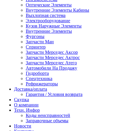
Оптические Элементы
Внутренние Элементы Кабины
Выхлопная система
Электрооборудование
Кузов Наружные Элементы
Внутренние Элементы
Фургоны
Запчасти Ман
Спринтер
Запчасти Мерседес Аксор
Запчасти Мерседес Актрос
Запчасти Мерседес Атего
Автомобили На Продажу
Гидроборта
Спецтехника
Рефрижераторы
Доставка/оплата
Гарантия / Условия возврата
Скупка
О компании
Техн. Инфор
Коды неисправностей
Заправочные объемы
Новости