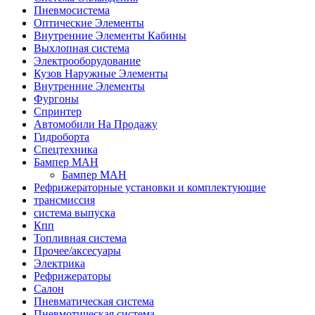
Пневмосистема
Оптические Элементы
Внутренние Элементы Кабины
Выхлопная система
Электрооборудование
Кузов Наружные Элементы
Внутренние Элементы
Фургоны
Спринтер
Автомобили На Продажу
Гидроборта
Спецтехника
Бампер МАН
Бампер МАН
Рефрижераторные установки и комплектующие
трансмиссия
система выпуска
Кпп
Топливная система
Прочее/аксесуары
Электрика
Рефрижераторы
Салон
Пневматическая система
Пневмотическая система