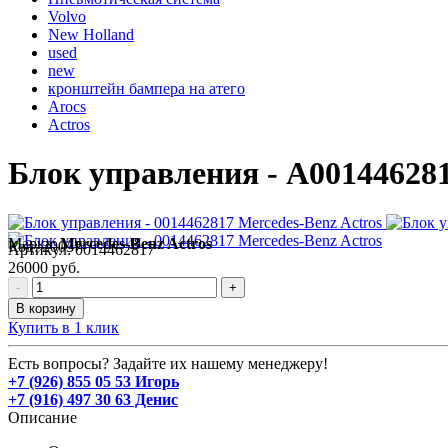
Volvo
New Holland
used
new
кронштейн бампера на атего
Arocs
Actros
Блок управления - A001446281
Марка:
Mercedes-Benz Actros
Код:
20037
Артикул:
0014462817
26000 руб.
-
+
В корзину
Купить в 1 клик
Есть вопросы? Задайте их нашему менеджеру!
+7 (926) 855 05 53 Игорь
+7 (916) 497 30 63 Денис
Описание