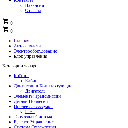
Контакты
Вакансии
Отзывы
shopping_cart
0
shopping_cart
0
Главная
Автозапчасти
Электрооборудование
Блок управления
Категории товаров
Кабины
Кабина
Двигатели и Комплектующие
Двигатель
Элементы Трансмиссии
Детали Подвески
Прочее / аксессуары
Рама
Тормозная Система
Рулевое Управление
Система Охлаждения