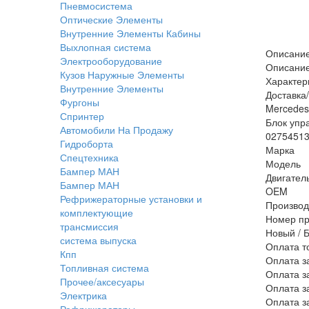
Пневмосистема
Оптические Элементы
Внутренние Элементы Кабины
Выхлопная система
Описани
Электрооборудование
Описани
Кузов Наружные Элементы
Характер
Внутренние Элементы
Доставка
Фургоны
Mercedes
Спринтер
Блок уп
Автомобили На Продажу
0275451
Гидроборта
Марка
Спецтехника
Модель
Бампер МАН
Двигател
Бампер МАН
OEM
Рефрижераторные установки и
Производ
комплектующие
Номер пр
трансмиссия
Новый / 
система выпуска
Оплата т
Кпп
Оплата з
Топливная система
Оплата з
Прочее/аксесуары
Оплата з
Электрика
Оплата з
Рефрижераторы