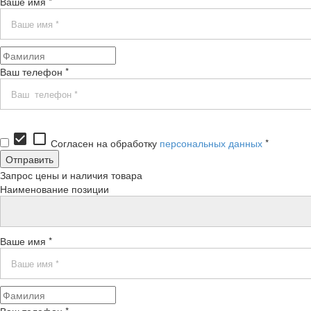
Ваше имя *
Ваш телефон *
check_box
check_box_outline_blank
Согласен на обработку
персональных данных
*
Запрос цены и наличия товара
Наименование позиции
Ваше имя *