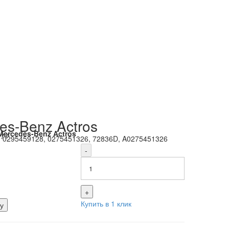
es-Benz Actros
Mercedes-Benz Actros
177
:
0295459128, 0275451326, 72836D, A0275451326
-
+
Купить в 1 клик
у