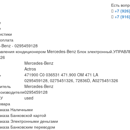
Есть воп
+7 (926
+7 (916
е
е
истики
/оплата
-Benz - 0295459128
равления кондиционером Mercedes-Benz Блок электронный.УПР
326
Mercedes-Benz
Actros
ь
471900 C0 036531 471.900 OM 471 LA
0295459128, 0275451326, 72836D, A0275451326
итель
Mercedes-Benz
оизводителя
0295459128
БУ
used
овара
аказа Наличными
аказа Банковской картой
аказа Электронными деньгами
аказа Банковским переводом