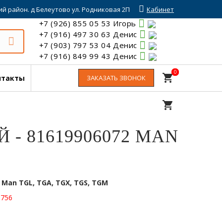
й район. д Белеутово ул. Родниковая 2П
Кабинет
+7 (926) 855 05 53 Игорь
+7 (916) 497 30 63 Денис
+7 (903) 797 53 04 Денис
+7 (916) 849 99 43 Денис
0
0
shopping_cart
нтакты
ЗАКАЗАТЬ ЗВОНОК
shopping_cart
- 81619906072 MAN
:
Man TGL, TGA, TGX, TGS, TGM
1756