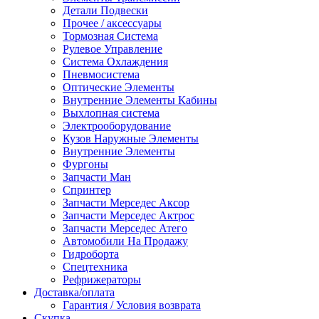
Детали Подвески
Прочее / аксессуары
Тормозная Система
Рулевое Управление
Система Охлаждения
Пневмосистема
Оптические Элементы
Внутренние Элементы Кабины
Выхлопная система
Электрооборудование
Кузов Наружные Элементы
Внутренние Элементы
Фургоны
Запчасти Ман
Спринтер
Запчасти Мерседес Аксор
Запчасти Мерседес Актрос
Запчасти Мерседес Атего
Автомобили На Продажу
Гидроборта
Спецтехника
Рефрижераторы
Доставка/оплата
Гарантия / Условия возврата
Скупка