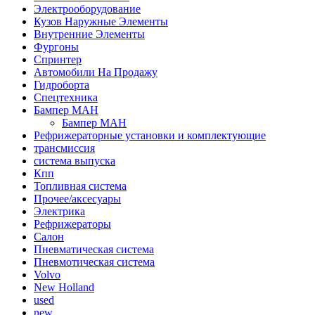
Электрооборудование
Кузов Наружные Элементы
Внутренние Элементы
Фургоны
Спринтер
Автомобили На Продажу
Гидроборта
Спецтехника
Бампер МАН
Бампер МАН
Рефрижераторные установки и комплектующие
трансмиссия
система выпуска
Кпп
Топливная система
Прочее/аксесуары
Электрика
Рефрижераторы
Салон
Пневматическая система
Пневмотическая система
Volvo
New Holland
used
new