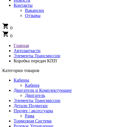
Новости
Контакты
Вакансии
Отзывы
shopping_cart
0
shopping_cart
0
Главная
Автозапчасти
Элементы Трансмиссии
Коробка передач КПП
Категории товаров
Кабины
Кабина
Двигатели и Комплектующие
Двигатель
Элементы Трансмиссии
Детали Подвески
Прочее / аксессуары
Рама
Тормозная Система
Рулевое Управление