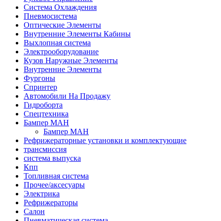
Система Охлаждения
Пневмосистема
Оптические Элементы
Внутренние Элементы Кабины
Выхлопная система
Электрооборудование
Кузов Наружные Элементы
Внутренние Элементы
Фургоны
Спринтер
Автомобили На Продажу
Гидроборта
Спецтехника
Бампер МАН
Бампер МАН
Рефрижераторные установки и комплектующие
трансмиссия
система выпуска
Кпп
Топливная система
Прочее/аксесуары
Электрика
Рефрижераторы
Салон
Пневматическая система