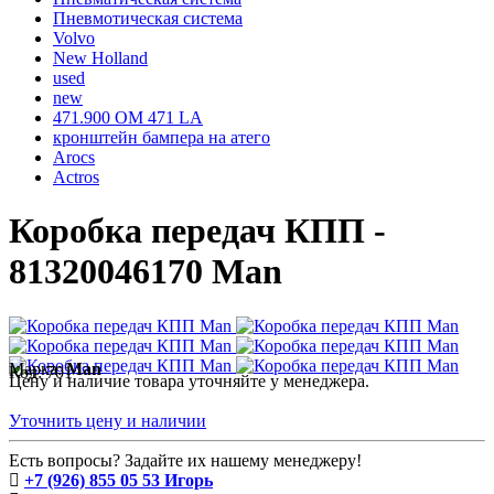
Пневмотическая система
Volvo
New Holland
used
new
471.900 OM 471 LA
кронштейн бампера на атего
Arocs
Actros
Коробка передач КПП -
81320046170 Man
Марка:
Man
Код:
701
Цену и наличие товара уточняйте у менеджера.
Уточнить цену и наличии
Есть вопросы? Задайте их нашему менеджеру!
+7 (926) 855 05 53 Игорь