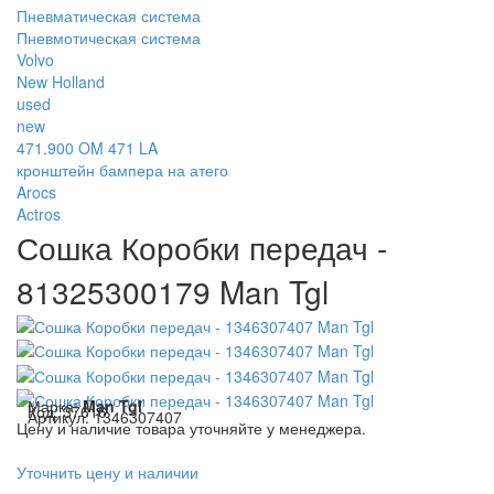
Пневматическая система
Пневмотическая система
Volvo
New Holland
used
new
471.900 OM 471 LA
кронштейн бампера на атего
Arocs
Actros
Сошка Коробки передач -
81325300179 Man Tgl
Марка:
Man Tgl
Код:
37616
Артикул:
1346307407
Цену и наличие товара уточняйте у менеджера.
Уточнить цену и наличии