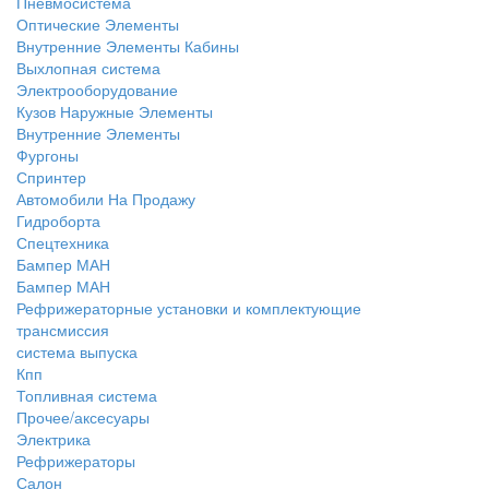
Пневмосистема
Оптические Элементы
Внутренние Элементы Кабины
Выхлопная система
Электрооборудование
Кузов Наружные Элементы
Внутренние Элементы
Фургоны
Спринтер
Автомобили На Продажу
Гидроборта
Спецтехника
Бампер МАН
Бампер МАН
Рефрижераторные установки и комплектующие
трансмиссия
система выпуска
Кпп
Топливная система
Прочее/аксесуары
Электрика
Рефрижераторы
Салон