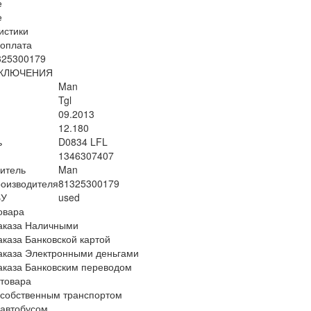
е
е
истики
/оплата
325300179
ВКЛЮЧЕНИЯ
Man
Tgl
09.2013
12.180
ь
D0834 LFL
1346307407
итель
Man
оизводителя
81325300179
БУ
used
овара
аказа Наличными
аказа Банковской картой
аказа Электронными деньгами
аказа Банковским переводом
 товара
 собственным транспортом
 автобусом