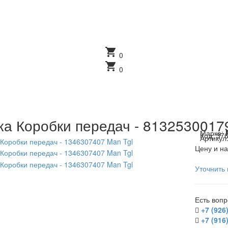
shopping_cart
0
shopping_cart
0
а Коробки передач - 81325300179
Марка:
Код:
37
Артикул
Цену и на
Уточнить 
Есть воп
+7 (926
+7 (916