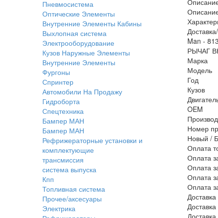
Описани
Пневмосистема
Описани
Оптические Элементы
Характер
Внутренние Элементы Кабины
Доставка
Выхлопная система
Man - 81
Электрооборудование
РЫЧАГ 
Кузов Наружные Элементы
Марка
Внутренние Элементы
Модель
Фургоны
Год
Спринтер
Кузов
Автомобили На Продажу
Двигател
Гидроборта
OEM
Спецтехника
Производ
Бампер МАН
Номер пр
Бампер МАН
Новый / 
Рефрижераторные установки и
Оплата т
комплектующие
Оплата з
трансмиссия
Оплата з
система выпуска
Оплата з
Кпп
Оплата з
Топливная система
Доставка
Прочее/аксесуары
Доставка
Электрика
Доставка
Рефрижераторы