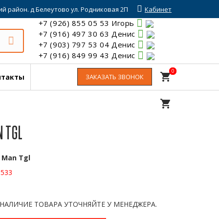
й район. д Белеутово ул. Родниковая 2П
Кабинет
+7 (926) 855 05 53 Игорь
+7 (916) 497 30 63 Денис
+7 (903) 797 53 04 Денис
+7 (916) 849 99 43 Денис
0
0
shopping_cart
нтакты
ЗАКАЗАТЬ ЗВОНОК
shopping_cart
 TGL
:
Man Tgl
5533
 НАЛИЧИЕ ТОВАРА УТОЧНЯЙТЕ У МЕНЕДЖЕРА.