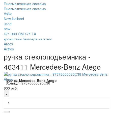
Пневматическая система
Пневмотическая система
Volvo
New Holland
used
new
471.900 OM 471 LA
кронштейн бампера на атего
Arocs
Actros
ручка стеклоподъемника -
463411 Mercedes-Benz Atego
Марка:
Mercedes-Benz Atego
Код:
590
Артикул:
97376000025C38
600 руб.
-