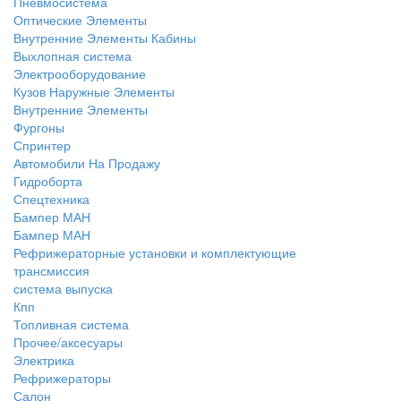
Пневмосистема
Оптические Элементы
Внутренние Элементы Кабины
Выхлопная система
Электрооборудование
Кузов Наружные Элементы
Внутренние Элементы
Фургоны
Спринтер
Автомобили На Продажу
Гидроборта
Спецтехника
Бампер МАН
Бампер МАН
Рефрижераторные установки и комплектующие
трансмиссия
система выпуска
Кпп
Топливная система
Прочее/аксесуары
Электрика
Рефрижераторы
Салон