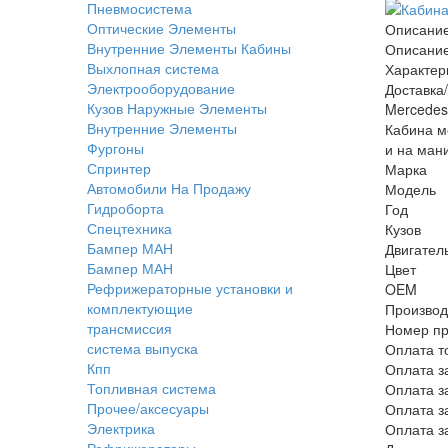
Пневмосистема
Оптические Элементы
Описани
Внутренние Элементы Кабины
Описани
Выхлопная система
Характер
Электрооборудование
Доставка
Кузов Наружные Элементы
Mercedes
Внутренние Элементы
Кабина м
Фургоны
и на ман
Спринтер
Марка
Автомобили На Продажу
Модель
Гидроборта
Год
Спецтехника
Кузов
Бампер МАН
Двигател
Бампер МАН
Цвет
Рефрижераторные установки и
OEM
комплектующие
Производ
трансмиссия
Номер пр
система выпуска
Оплата т
Кпп
Оплата з
Топливная система
Оплата з
Прочее/аксесуары
Оплата з
Электрика
Оплата з
Рефрижераторы