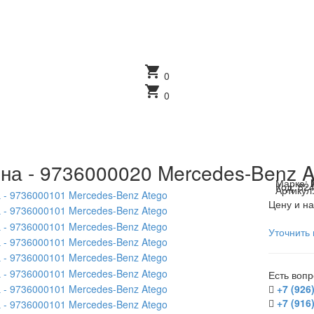
shopping_cart
0
shopping_cart
0
на - 9736000020 Mercedes-Benz A
Марка:
Код:
82
Артикул
Цену и на
Уточнить 
Есть воп
+7 (926
+7 (916