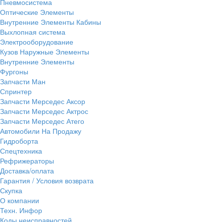
Пневмосистема
Оптические Элементы
Внутренние Элементы Кабины
Выхлопная система
Электрооборудование
Кузов Наружные Элементы
Внутренние Элементы
Фургоны
Запчасти Ман
Спринтер
Запчасти Мерседес Аксор
Запчасти Мерседес Актрос
Запчасти Мерседес Атего
Автомобили На Продажу
Гидроборта
Спецтехника
Рефрижераторы
Доставка/оплата
Гарантия / Условия возврата
Скупка
О компании
Техн. Инфор
Коды неисправностей