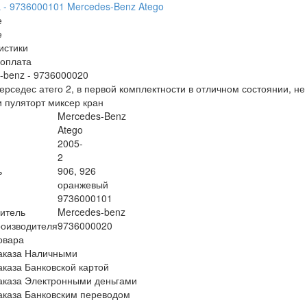
е
е
истики
/оплата
-benz - 9736000020
ерседес атего 2, в первой комплектности в отличном состоянии, не
и пуляторт миксер кран
Mercedes-Benz
Atego
2005-
2
ь
906, 926
оранжевый
9736000101
итель
Mercedes-benz
оизводителя
9736000020
овара
аказа Наличными
аказа Банковской картой
аказа Электронными деньгами
аказа Банковским переводом