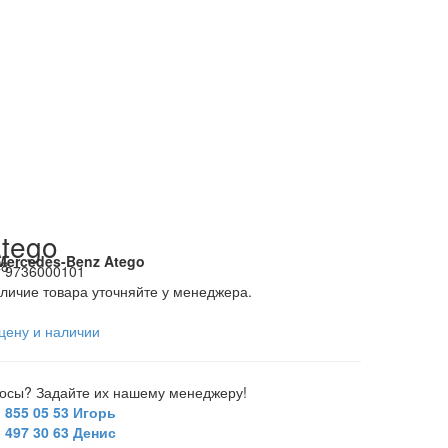
tego
Mercedes-Benz Atego
48
:
9736000101
личие товара уточняйте у менеджера.
цену и наличии
росы? Задайте их нашему менеджеру!
) 855 05 53 Игорь
) 497 30 63 Денис