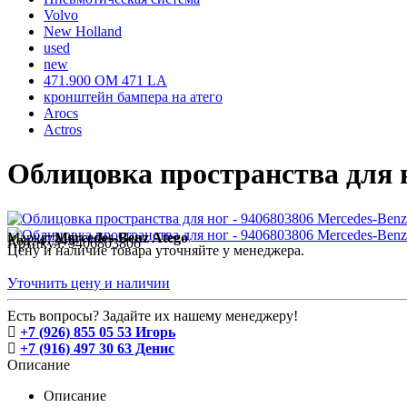
Volvo
New Holland
used
new
471.900 OM 471 LA
кронштейн бампера на атего
Arocs
Actros
Облицовка пространства для н
Марка:
Mercedes-Benz Atego
Код:
47345
Артикул:
9406803806
Цену и наличие товара уточняйте у менеджера.
Уточнить цену и наличии
Есть вопросы? Задайте их нашему менеджеру!
+7 (926) 855 05 53 Игорь
+7 (916) 497 30 63 Денис
Описание
Описание