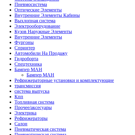
Пневмосистема
Оптические Элементы
Внутренние Элементы Кабины
Выхлопная система
Электрооборудование
Кузов Наружные Элементы
Внутренние Элементы
Фургоны
Спринтер
Автомобили На Продажу
Гидроборта
Спецтехника
Бампер МАН
Бампер МАН
Рефрижераторные установки и комплектующие
трансмиссия
система выпуска
Кпп
Топливная система
Прочее/аксесуары
Электрика
Рефрижераторы
Салон
Пневматическая система
Пневмотическая система