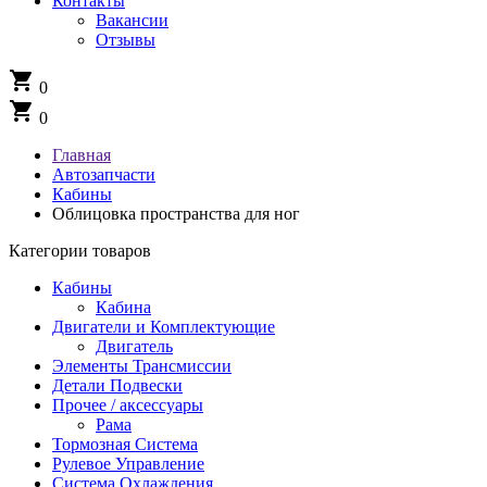
Контакты
Вакансии
Отзывы
shopping_cart
0
shopping_cart
0
Главная
Автозапчасти
Кабины
Облицовка пространства для ног
Категории товаров
Кабины
Кабина
Двигатели и Комплектующие
Двигатель
Элементы Трансмиссии
Детали Подвески
Прочее / аксессуары
Рама
Тормозная Система
Рулевое Управление
Система Охлаждения