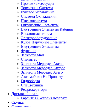
Прочее / аксессуары
Тормозная Система
Рулевое Управление
Система Охлаждения
Пневмосистема
Оптические Элементы
Внутренние Элементы Кабины
Выхлопная система
Электрооборудование
Кузов Наружные Элементы
Внутренние Элементы
Фургоны
Запчасти Ман
Спринтер
Запчасти Мерседес Аксор
Запчасти Мерседес Актрос
Запчасти Мерседес Атего
Автомобили На Продажу
Гидроборта
Спецтехника
Рефрижераторы
Доставка/оплата
Гарантия / Условия возврата
Скупка
О компании