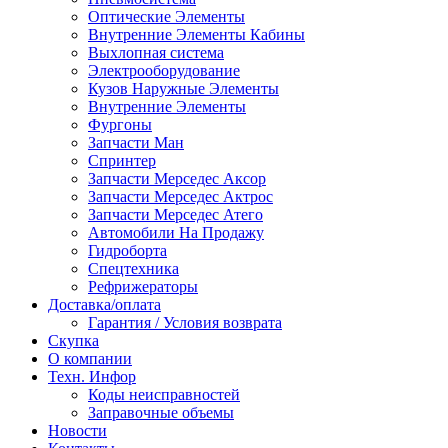
Оптические Элементы
Внутренние Элементы Кабины
Выхлопная система
Электрооборудование
Кузов Наружные Элементы
Внутренние Элементы
Фургоны
Запчасти Ман
Спринтер
Запчасти Мерседес Аксор
Запчасти Мерседес Актрос
Запчасти Мерседес Атего
Автомобили На Продажу
Гидроборта
Спецтехника
Рефрижераторы
Доставка/оплата
Гарантия / Условия возврата
Скупка
О компании
Техн. Инфор
Коды неисправностей
Заправочные объемы
Новости