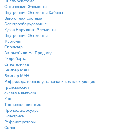
Пневмосистема
Оптические Элементы
Внутренние Элементы Кабины
Выхлопная система
Электрооборудование
Кузов Наружные Элементы
Внутренние Элементы
Фургоны
Спринтер
Автомобили На Продажу
Гидроборта
Спецтехника
Бампер МАН
Бампер МАН
Рефрижераторные установки и комплектующие
трансмиссия
система выпуска
Кпп
Топливная система
Прочее/аксесуары
Электрика
Рефрижераторы
Салон