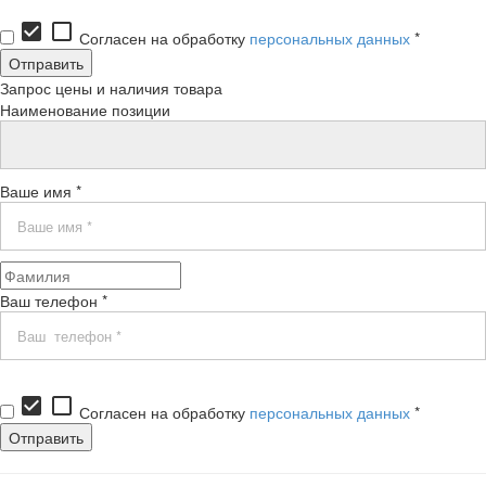
check_box
check_box_outline_blank
Согласен на обработку
персональных данных
*
Запрос цены и наличия товара
Наименование позиции
Ваше имя *
Ваш телефон *
check_box
check_box_outline_blank
Согласен на обработку
персональных данных
*