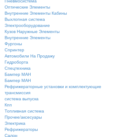
Пневмосистема
Оптические Элементы
Внутренние Элементы Кабины
Выхлопная система
Электрооборудование
Кузов Наружные Элементы
Внутренние Элементы
Фургоны
Спринтер
Автомобили На Продажу
Гидроборта
Спецтехника
Бампер МАН
Бампер МАН
Рефрижераторные установки и комплектующие
трансмиссия
система выпуска
Кпп
Топливная система
Прочее/аксесуары
Электрика
Рефрижераторы
Салон