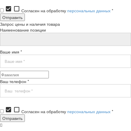
check_box
check_box_outline_blank
Согласен на обработку
персональных данных
*
Запрос цены и наличия товара
Наименование позиции
Ваше имя *
Ваш телефон *
check_box
check_box_outline_blank
Согласен на обработку
персональных данных
*