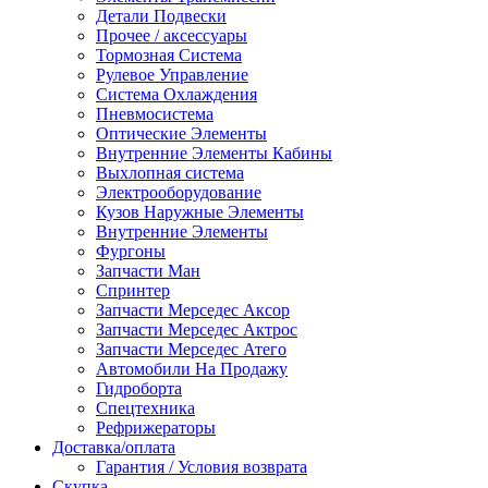
Детали Подвески
Прочее / аксессуары
Тормозная Система
Рулевое Управление
Система Охлаждения
Пневмосистема
Оптические Элементы
Внутренние Элементы Кабины
Выхлопная система
Электрооборудование
Кузов Наружные Элементы
Внутренние Элементы
Фургоны
Запчасти Ман
Спринтер
Запчасти Мерседес Аксор
Запчасти Мерседес Актрос
Запчасти Мерседес Атего
Автомобили На Продажу
Гидроборта
Спецтехника
Рефрижераторы
Доставка/оплата
Гарантия / Условия возврата
Скупка