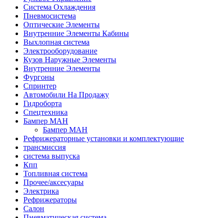
Система Охлаждения
Пневмосистема
Оптические Элементы
Внутренние Элементы Кабины
Выхлопная система
Электрооборудование
Кузов Наружные Элементы
Внутренние Элементы
Фургоны
Спринтер
Автомобили На Продажу
Гидроборта
Спецтехника
Бампер МАН
Бампер МАН
Рефрижераторные установки и комплектующие
трансмиссия
система выпуска
Кпп
Топливная система
Прочее/аксесуары
Электрика
Рефрижераторы
Салон
Пневматическая система