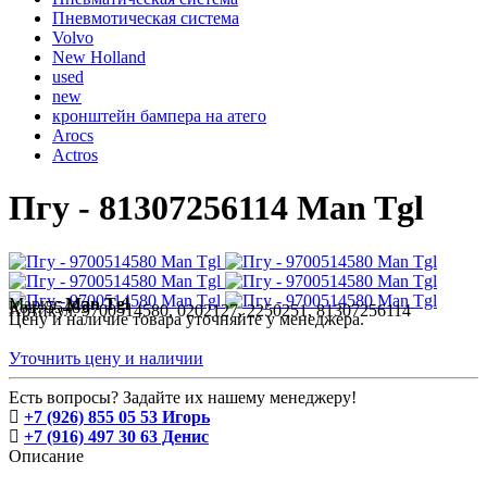
Пневмотическая система
Volvo
New Holland
used
new
кронштейн бампера на атего
Arocs
Actros
Пгу - 81307256114 Man Tgl
Марка:
Man Tgl
Код:
55485
Артикул:
9700514580, 0202127, 2250251, 81307256114
Цену и наличие товара уточняйте у менеджера.
Уточнить цену и наличии
Есть вопросы? Задайте их нашему менеджеру!
+7 (926) 855 05 53 Игорь
+7 (916) 497 30 63 Денис
Описание