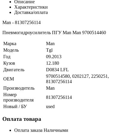
Описание
Характеристики
Доставка/оплата
Man - 81307256114
Пневмогидроусилитель ПГУ Man Man 9700514460
Марка
Man
Модель
Tgl
Год
09.2013
Кузов
12.180
Двигатель
D0834 LFL
9700514580, 0202127, 2250251,
OEM
81307256114
Производитель
Man
Номер
81307256114
производителя
Новый / БУ
used
Оплата товара
Оплата заказа Наличными