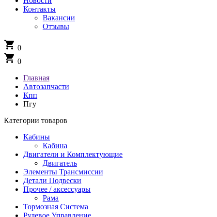
Новости
Контакты
Вакансии
Отзывы
shopping_cart
0
shopping_cart
0
Главная
Автозапчасти
Кпп
Пгу
Категории товаров
Кабины
Кабина
Двигатели и Комплектующие
Двигатель
Элементы Трансмиссии
Детали Подвески
Прочее / аксессуары
Рама
Тормозная Система
Рулевое Управление