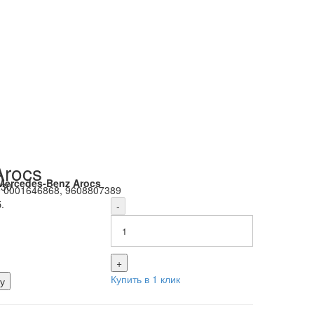
Arocs
Mercedes-Benz Arocs
230
:
0001646868, 9608807389
.
-
+
Купить в 1 клик
у