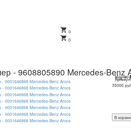
shopping_cart
0
shopping_cart
0
ер - 9608805890 Mercedes-Benz 
Марка:
Код:
57
Артикул
35000 руб
В корзин