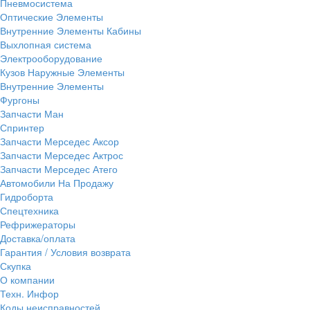
Пневмосистема
Оптические Элементы
Внутренние Элементы Кабины
Выхлопная система
Электрооборудование
Кузов Наружные Элементы
Внутренние Элементы
Фургоны
Запчасти Ман
Спринтер
Запчасти Мерседес Аксор
Запчасти Мерседес Актрос
Запчасти Мерседес Атего
Автомобили На Продажу
Гидроборта
Спецтехника
Рефрижераторы
Доставка/оплата
Гарантия / Условия возврата
Скупка
О компании
Техн. Инфор
Коды неисправностей