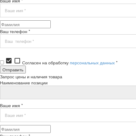
Ваше имя *
Ваш телефон *
check_box
check_box_outline_blank
Согласен на обработку
персональных данных
*
Запрос цены и наличия товара
Наименование позиции
Ваше имя *