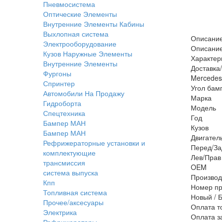
Пневмосистема
Оптические Элементы
Внутренние Элементы Кабины
Выхлопная система
Описани
Электрооборудование
Описани
Кузов Наружные Элементы
Характер
Внутренние Элементы
Доставка
Фургоны
Mercedes
Спринтер
Угол бам
Автомобили На Продажу
Марка
Гидроборта
Модель
Спецтехника
Год
Бампер МАН
Кузов
Бампер МАН
Двигател
Рефрижераторные установки и
Перед/За
комплектующие
Лев/Прав 
трансмиссия
OEM
система выпуска
Производ
Кпп
Номер пр
Топливная система
Новый / 
Прочее/аксесуары
Оплата т
Электрика
Оплата з
Рефрижераторы