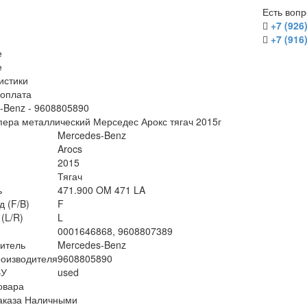
Есть воп
+7 (926
+7 (916
е
е
истики
/оплата
-Benz - 9608805890
пера металлический Мерседес Арокс тягач 2015г
Mercedes-Benz
Arocs
2015
Тягач
ь
471.900 OM 471 LA
д (F/B)
F
(L/R)
L
0001646868, 9608807389
итель
Mercedes-Benz
оизводителя
9608805890
БУ
used
овара
аказа Наличными