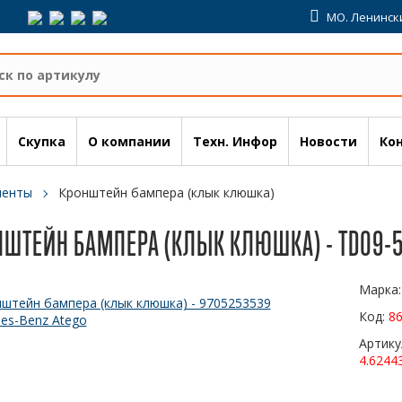
МО. Ленински
Скупка
О компании
Техн. Инфор
Новости
Ко
менты
Кронштейн бампера (клык клюшка)
НШТЕЙН БАМПЕРА (КЛЫК КЛЮШКА) - TD09-5
Марка
Код:
8
Артику
4.6244