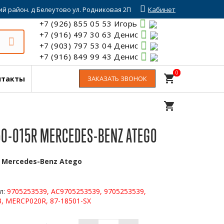
й район. д Белеутово ул. Родниковая 2П
Кабинет
+7 (926) 855 05 53 Игорь
+7 (916) 497 30 63 Денис
+7 (903) 797 53 04 Денис
+7 (916) 849 99 43 Денис
0
0
shopping_cart
нтакты
ЗАКАЗАТЬ ЗВОНОК
shopping_cart
0-015R MERCEDES-BENZ ATEGO
:
Mercedes-Benz Atego
6
л:
9705253539, AC9705253539, 9705253539,
3, MERCP020R, 87-18501-SX