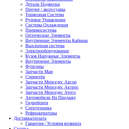
Детали Подвески
Прочее / аксессуары
Тормозная Система
Рулевое Управление
Система Охлаждения
Пневмосистема
Оптические Элементы
Внутренние Элементы Кабины
Выхлопная система
Электрооборудование
Кузов Наружные Элементы
Внутренние Элементы
Фургоны
Запчасти Ман
Спринтер
Запчасти Мерседес Аксор
Запчасти Мерседес Актрос
Запчасти Мерседес Атего
Автомобили На Продажу
Гидроборта
Спецтехника
Рефрижераторы
Доставка/оплата
Гарантия / Условия возврата
Скупка