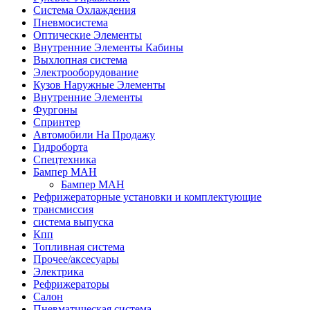
Система Охлаждения
Пневмосистема
Оптические Элементы
Внутренние Элементы Кабины
Выхлопная система
Электрооборудование
Кузов Наружные Элементы
Внутренние Элементы
Фургоны
Спринтер
Автомобили На Продажу
Гидроборта
Спецтехника
Бампер МАН
Бампер МАН
Рефрижераторные установки и комплектующие
трансмиссия
система выпуска
Кпп
Топливная система
Прочее/аксесуары
Электрика
Рефрижераторы
Салон
Пневматическая система