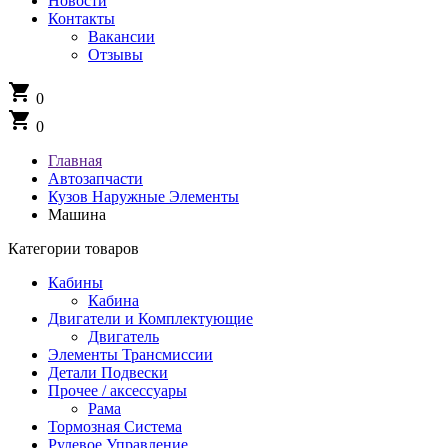
Новости
Контакты
Вакансии
Отзывы
shopping_cart
0
shopping_cart
0
Главная
Автозапчасти
Кузов Наружные Элементы
Машина
Категории товаров
Кабины
Кабина
Двигатели и Комплектующие
Двигатель
Элементы Трансмиссии
Детали Подвески
Прочее / аксессуары
Рама
Тормозная Система
Рулевое Управление