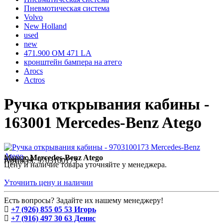
Пневмотическая система
Volvo
New Holland
used
new
471.900 OM 471 LA
кронштейн бампера на атего
Arocs
Actros
Ручка открывания кабины -
163001 Mercedes-Benz Atego
Марка:
Mercedes-Benz Atego
Код:
294
Артикул:
9703100173
Цену и наличие товара уточняйте у менеджера.
Уточнить цену и наличии
Есть вопросы? Задайте их нашему менеджеру!
+7 (926) 855 05 53 Игорь
+7 (916) 497 30 63 Денис