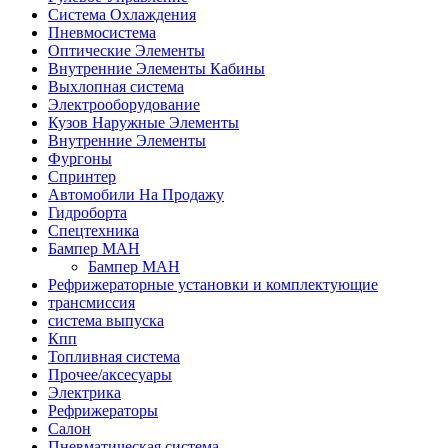
Система Охлаждения
Пневмосистема
Оптические Элементы
Внутренние Элементы Кабины
Выхлопная система
Электрооборудование
Кузов Наружные Элементы
Внутренние Элементы
Фургоны
Спринтер
Автомобили На Продажу
Гидроборта
Спецтехника
Бампер МАН
Бампер МАН
Рефрижераторные установки и комплектующие
трансмиссия
система выпуска
Кпп
Топливная система
Прочее/аксесуары
Электрика
Рефрижераторы
Салон
Пневматическая система