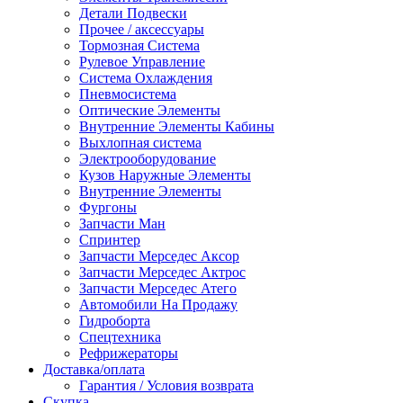
Детали Подвески
Прочее / аксессуары
Тормозная Система
Рулевое Управление
Система Охлаждения
Пневмосистема
Оптические Элементы
Внутренние Элементы Кабины
Выхлопная система
Электрооборудование
Кузов Наружные Элементы
Внутренние Элементы
Фургоны
Запчасти Ман
Спринтер
Запчасти Мерседес Аксор
Запчасти Мерседес Актрос
Запчасти Мерседес Атего
Автомобили На Продажу
Гидроборта
Спецтехника
Рефрижераторы
Доставка/оплата
Гарантия / Условия возврата
Скупка