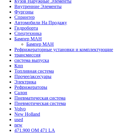
Кузов Наружные Элементы
Внутренние Элементы
Фургоны
Спринтер
Автомобили На Продажу
Гидроборта
Спецтехника
Бампер МАН
Бампер МАН
Рефрижераторные установки и комплектующие
трансмиссия
система выпуска
Кпп
Топливная система
Прочее/аксесуары
Электрика
Рефрижераторы
Салон
Пневматическая система
Пневмотическая система
Volvo
New Holland
used
new
471.900 OM 471 LA