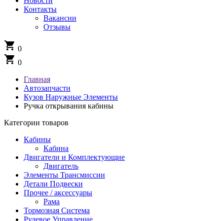
Новости
Контакты
Вакансии
Отзывы
shopping_cart
0
shopping_cart
0
Главная
Автозапчасти
Кузов Наружные Элементы
Ручка открывания кабины
Категории товаров
Кабины
Кабина
Двигатели и Комплектующие
Двигатель
Элементы Трансмиссии
Детали Подвески
Прочее / аксессуары
Рама
Тормозная Система
Рулевое Управление