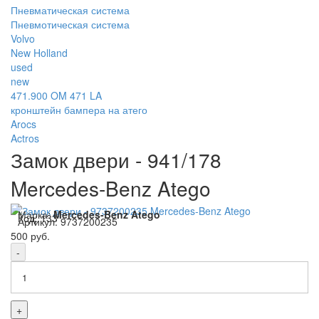
Пневматическая система
Пневмотическая система
Volvo
New Holland
used
new
471.900 OM 471 LA
кронштейн бампера на атего
Arocs
Actros
Замок двери - 941/178
Mercedes-Benz Atego
Марка:
Mercedes-Benz Atego
Код:
133
Артикул:
9737200235
500 руб.
-
+