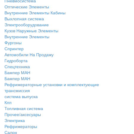
Пневмосистема
Оптические Элементы
Внутренние Элементы Кабины
Выхлопная система
Электрооборудование
Кузов Наружные Элементы
Внутренние Элементы
Фургоны
Спринтер
Автомобили На Продажу
Гидроборта
Спецтехника
Бампер МАН
Бампер МАН
Рефрижераторные установки и комплектующие
трансмиссия
система выпуска
Кпп
Топливная система
Прочее/аксесуары
Электрика
Рефрижераторы
Салон