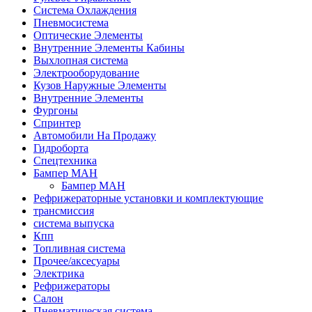
Система Охлаждения
Пневмосистема
Оптические Элементы
Внутренние Элементы Кабины
Выхлопная система
Электрооборудование
Кузов Наружные Элементы
Внутренние Элементы
Фургоны
Спринтер
Автомобили На Продажу
Гидроборта
Спецтехника
Бампер МАН
Бампер МАН
Рефрижераторные установки и комплектующие
трансмиссия
система выпуска
Кпп
Топливная система
Прочее/аксесуары
Электрика
Рефрижераторы
Салон
Пневматическая система