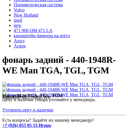
Пневмотическая система
Volvo
New Holland
used
new
471.900 OM 471 LA
кронштейн бампера на атего
Arocs
Actros
фонарь задний - 440-1948R-
WE Man TGA, TGL, TGM
Марка:
Man TGA, TGL, TGM
Код:
4358
Артикул:
440-1948R-WE
Цену и наличие товара уточняйте у менеджера.
Уточнить цену и наличии
Есть вопросы? Задайте их нашему менеджеру!
+7 (926) 855 05 53 Игорь