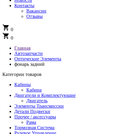
Новости
Контакты
Вакансии
Отзывы
shopping_cart
0
shopping_cart
0
Главная
Автозапчасти
Оптические Элементы
фонарь задний
Категории товаров
Кабины
Кабина
Двигатели и Комплектующие
Двигатель
Элементы Трансмиссии
Детали Подвески
Прочее / аксессуары
Рама
Тормозная Система
Рулевое Управление