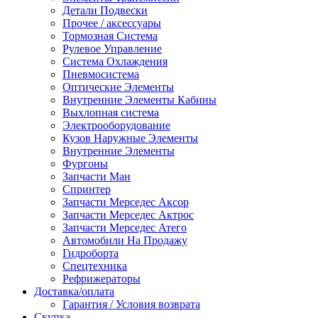
Детали Подвески
Прочее / аксессуары
Тормозная Система
Рулевое Управление
Система Охлаждения
Пневмосистема
Оптические Элементы
Внутренние Элементы Кабины
Выхлопная система
Электрооборудование
Кузов Наружные Элементы
Внутренние Элементы
Фургоны
Запчасти Ман
Спринтер
Запчасти Мерседес Аксор
Запчасти Мерседес Актрос
Запчасти Мерседес Атего
Автомобили На Продажу
Гидроборта
Спецтехника
Рефрижераторы
Доставка/оплата
Гарантия / Условия возврата
Скупка