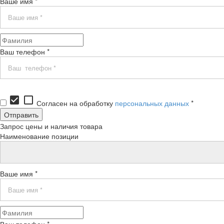
Ваше имя *
Ваш телефон *
check_box
check_box_outline_blank
Согласен на обработку
персональных данных
*
Запрос цены и наличия товара
Наименование позиции
Ваше имя *