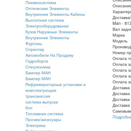
Пневмосистема
Описани
Оптические Элементы
Характер
Внутренние Элементы Кабины
Доставка
Выхлопная система
Man - 81
Электрооборудование
Вал задне
Кузов Наружные Элементы
Марка
Внутренние Элементы
Модель
Фургоны
Производ
Спринтер
Номер пр
Автомобили На Продажу
Оплата т
Гидроборта
Оплата з
Спецтехника
Оплата з
Бампер МАН
Оплата з
Бампер МАН
Оплата з
Рефрижераторные установки и
Доставка
комплектующие
Доставка
трансмиссия
Доставка
система выпуска
Доставка
Кпп
Самовыв
Топливная система
Подробн
Прочее/аксесуары
Электрика
Рефрижераторы