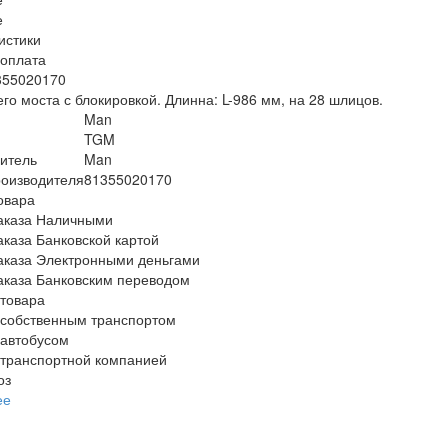
е
истики
/оплата
355020170
го моста с блокировкой. Длинна: L-986 мм, на 28 шлицов.
Man
TGM
итель
Man
оизводителя
81355020170
овара
аказа Наличными
аказа Банковской картой
аказа Электронными деньгами
аказа Банковским переводом
 товара
 собственным транспортом
 автобусом
 транспортной компанией
оз
ее