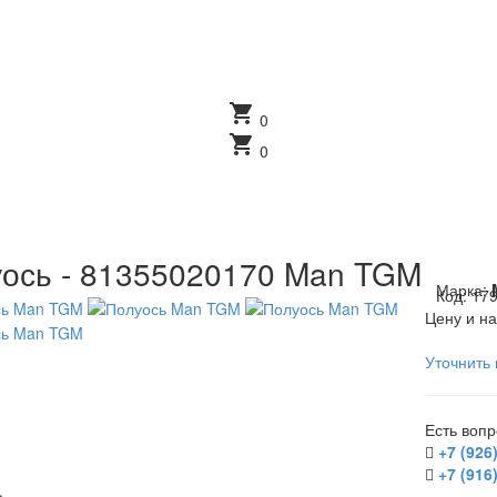
shopping_cart
0
shopping_cart
0
ось - 81355020170 Man TGM
Марка:
Код:
17
Цену и на
Уточнить 
Есть воп
+7 (926
+7 (916
е