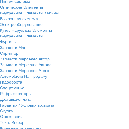
Пневмосистема
Оптические Элементы
Внутренние Элементы Кабины
Выхлопная система
Электрооборудование
Кузов Наружные Элементы
Внутренние Элементы
Фургоны
Запчасти Ман
Спринтер
Запчасти Мерседес Аксор
Запчасти Мерседес Актрос
Запчасти Мерседес Атего
Автомобили На Продажу
Гидроборта
Спецтехника
Рефрижераторы
Доставка/оплата
Гарантия / Условия возврата
Скупка
О компании
Техн. Инфор
Коды неисправностей