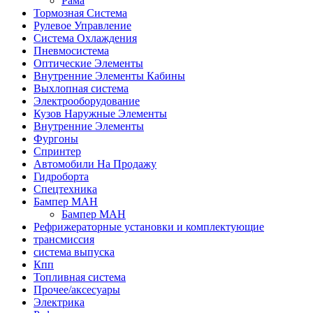
Рама
Тормозная Система
Рулевое Управление
Система Охлаждения
Пневмосистема
Оптические Элементы
Внутренние Элементы Кабины
Выхлопная система
Электрооборудование
Кузов Наружные Элементы
Внутренние Элементы
Фургоны
Спринтер
Автомобили На Продажу
Гидроборта
Спецтехника
Бампер МАН
Бампер МАН
Рефрижераторные установки и комплектующие
трансмиссия
система выпуска
Кпп
Топливная система
Прочее/аксесуары
Электрика