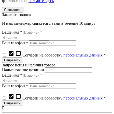
файлов cookie,
нажмите здесь
.
Я согласен
Закажите звонок
И наш менеджер свяжется с вами в течение 10 минут
Ваше имя *
Ваш телефон *
check_box
check_box_outline_blank
Согласен на обработку
персональных данных
*
Запрос цены и наличия товара
Наименование позиции
Ваше имя *
Ваш телефон *
check_box
check_box_outline_blank
Согласен на обработку
персональных данных
*