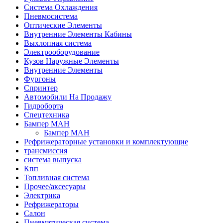
Система Охлаждения
Пневмосистема
Оптические Элементы
Внутренние Элементы Кабины
Выхлопная система
Электрооборудование
Кузов Наружные Элементы
Внутренние Элементы
Фургоны
Спринтер
Автомобили На Продажу
Гидроборта
Спецтехника
Бампер МАН
Бампер МАН
Рефрижераторные установки и комплектующие
трансмиссия
система выпуска
Кпп
Топливная система
Прочее/аксесуары
Электрика
Рефрижераторы
Салон
Пневматическая система