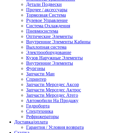
Детали Подвески
Прочее / аксессуары
Тормозная Система
Рулевое Управление
Система Охлаждения
Пневмосистема
Оптические Элементы
Внутренние Элементы Кабины
Выхлопная система
Электрооборудование
Кузов Наружные Элементы
Внутренние Элементы
Фургоны
Запчасти Ман
Спринтер
Запчасти Мерседес Аксор
Запчасти Мерседес Актрос
Запчасти Мерседес Атего
Автомобили На Продажу
Гидроборта
Спецтехника
Рефрижераторы
Доставка/оплата
Гарантия / Условия возврата
Скупка