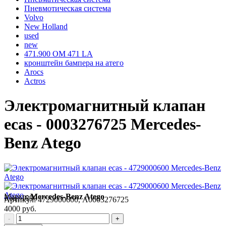
Пневмотическая система
Volvo
New Holland
used
new
471.900 OM 471 LA
кронштейн бампера на атего
Arocs
Actros
Электромагнитный клапан
ecas - 0003276725 Mercedes-
Benz Atego
Марка:
Mercedes-Benz Atego
Код:
1890
Артикул:
4729000600, A0003276725
4000 руб.
-
+