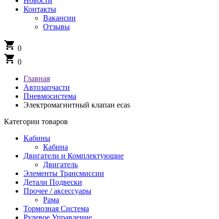
Новости
Контакты
Вакансии
Отзывы
shopping_cart
0
shopping_cart
0
Главная
Автозапчасти
Пневмосистема
Электромагнитный клапан ecas
Категории товаров
Кабины
Кабина
Двигатели и Комплектующие
Двигатель
Элементы Трансмиссии
Детали Подвески
Прочее / аксессуары
Рама
Тормозная Система
Рулевое Управление