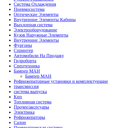
Система Охлаждения
Пневмосистема
Оптические Элементы
Внутренние Элементы Кабины
Выхлопная система
Электрооборудование
Кузов Наружные Элементы
Внутренние Элементы
Фургоны
Спринтер
Автомобили На Продажу
Гидроборта
Спецтехника
Бампер МАН
Бампер МАН
Рефрижераторные установки и комплектующие
трансмиссия
система выпуска
Кпп
Топливная система
Прочее/аксесуары
Электрика
Рефрижераторы
Салон
Пневматическая система