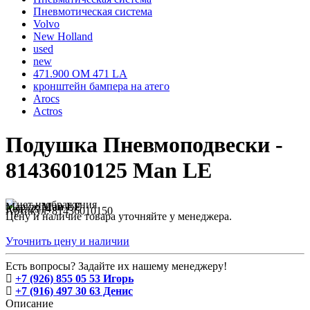
Пневмотическая система
Volvo
New Holland
used
new
471.900 OM 471 LA
кронштейн бампера на атего
Arocs
Actros
Подушка Пневмоподвески -
81436010125 Man LE
Марка:
Man LE
Код:
2914
Артикул:
81436010150
Цену и наличие товара уточняйте у менеджера.
Уточнить цену и наличии
Есть вопросы? Задайте их нашему менеджеру!
+7 (926) 855 05 53 Игорь
+7 (916) 497 30 63 Денис
Описание