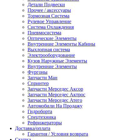
Детали Подвески
Прочее / аксессуары
Тормозная Система
Рулевое Управление
Система Охлаждения
Пневмосистема
Оптические Элементы
Внутренние Элементы Кабины
Выхлопная система
Электрооборудование
Кузов Наружные Элементы
Внутренние Элементы
Фургоны
Запчасти Ман
Спринтер
Запчасти Мерседес Аксор
Запчасти Мерседес Актрос
Запчасти Мерседес Атего
Автомобили На Продажу
Гидроборта
Спецтехника
Рефрижераторы
Доставка/оплата
Гарантия / Условия возврата
Скупка