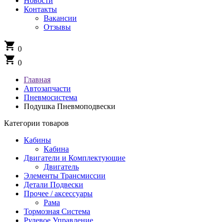
Новости
Контакты
Вакансии
Отзывы
shopping_cart
0
shopping_cart
0
Главная
Автозапчасти
Пневмосистема
Подушка Пневмоподвески
Категории товаров
Кабины
Кабина
Двигатели и Комплектующие
Двигатель
Элементы Трансмиссии
Детали Подвески
Прочее / аксессуары
Рама
Тормозная Система
Рулевое Управление