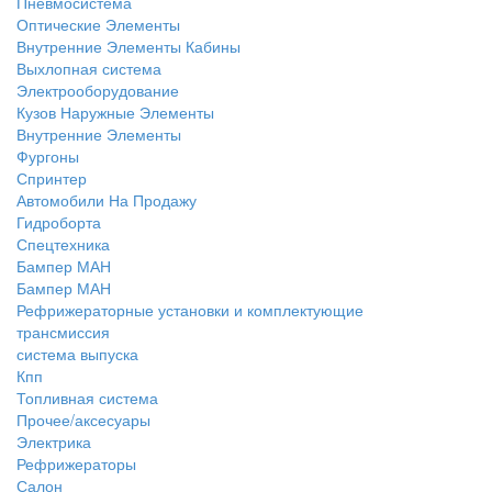
Пневмосистема
Оптические Элементы
Внутренние Элементы Кабины
Выхлопная система
Электрооборудование
Кузов Наружные Элементы
Внутренние Элементы
Фургоны
Спринтер
Автомобили На Продажу
Гидроборта
Спецтехника
Бампер МАН
Бампер МАН
Рефрижераторные установки и комплектующие
трансмиссия
система выпуска
Кпп
Топливная система
Прочее/аксесуары
Электрика
Рефрижераторы
Салон