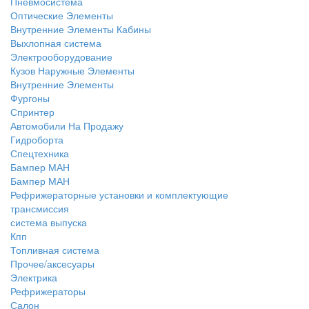
Пневмосистема
Оптические Элементы
Внутренние Элементы Кабины
Выхлопная система
Электрооборудование
Кузов Наружные Элементы
Внутренние Элементы
Фургоны
Спринтер
Автомобили На Продажу
Гидроборта
Спецтехника
Бампер МАН
Бампер МАН
Рефрижераторные установки и комплектующие
трансмиссия
система выпуска
Кпп
Топливная система
Прочее/аксесуары
Электрика
Рефрижераторы
Салон