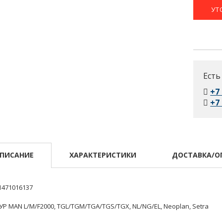
УТ
Есть
+7
+7
ПИСАНИЕ
ХАРАКТЕРИСТИКИ
ДОСТАВКА/О
1471016137
УР MAN L/M/F2000, TGL/TGM/TGA/TGS/TGX, NL/NG/EL, Neoplan, Setra