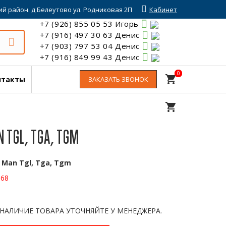
й район. д Белеутово ул. Родниковая 2П
Кабинет
+7 (926) 855 05 53 Игорь
+7 (916) 497 30 63 Денис
+7 (903) 797 53 04 Денис
+7 (916) 849 99 43 Денис
0
0
shopping_cart
нтакты
ЗАКАЗАТЬ ЗВОНОК
shopping_cart
 TGL, TGA, TGM
:
Man Tgl, Tga, Tgm
968
 НАЛИЧИЕ ТОВАРА УТОЧНЯЙТЕ У МЕНЕДЖЕРА.