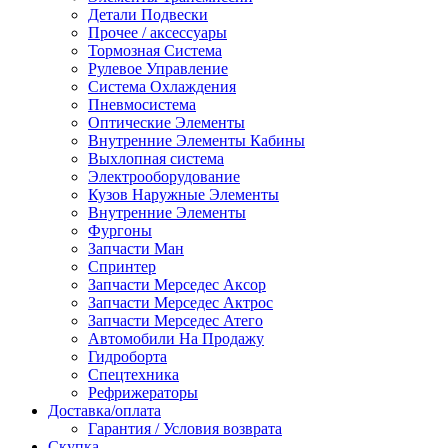
Детали Подвески
Прочее / аксессуары
Тормозная Система
Рулевое Управление
Система Охлаждения
Пневмосистема
Оптические Элементы
Внутренние Элементы Кабины
Выхлопная система
Электрооборудование
Кузов Наружные Элементы
Внутренние Элементы
Фургоны
Запчасти Ман
Спринтер
Запчасти Мерседес Аксор
Запчасти Мерседес Актрос
Запчасти Мерседес Атего
Автомобили На Продажу
Гидроборта
Спецтехника
Рефрижераторы
Доставка/оплата
Гарантия / Условия возврата
Скупка