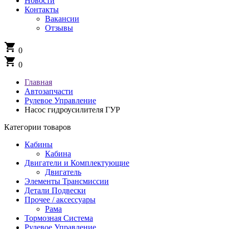
Новости
Контакты
Вакансии
Отзывы
shopping_cart
0
shopping_cart
0
Главная
Автозапчасти
Рулевое Управление
Насос гидроусилителя ГУР
Категории товаров
Кабины
Кабина
Двигатели и Комплектующие
Двигатель
Элементы Трансмиссии
Детали Подвески
Прочее / аксессуары
Рама
Тормозная Система
Рулевое Управление