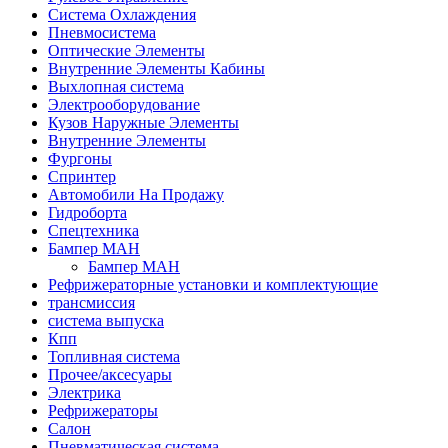
Система Охлаждения
Пневмосистема
Оптические Элементы
Внутренние Элементы Кабины
Выхлопная система
Электрооборудование
Кузов Наружные Элементы
Внутренние Элементы
Фургоны
Спринтер
Автомобили На Продажу
Гидроборта
Спецтехника
Бампер МАН
Бампер МАН
Рефрижераторные установки и комплектующие
трансмиссия
система выпуска
Кпп
Топливная система
Прочее/аксесуары
Электрика
Рефрижераторы
Салон
Пневматическая система