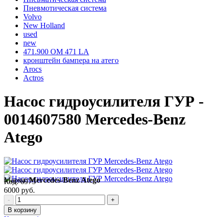
Пневмотическая система
Volvo
New Holland
used
new
471.900 OM 471 LA
кронштейн бампера на атего
Arocs
Actros
Насос гидроусилителя ГУР -
0014607580 Mercedes-Benz
Atego
Марка:
Mercedes-Benz Atego
Код:
6975
6000 руб.
-
+
В корзину