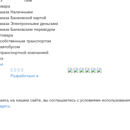
овара
аказа Наличными
аказа Банковской картой
аказа Электронными деньгами
аказа Банковским переводом
 товара
 собственным транспортом
 автобусом
 транспортной компанией
оз
ее
Разработано в
аясь на нашем сайте, вы соглашаетесь с условиями использовани
здесь
.