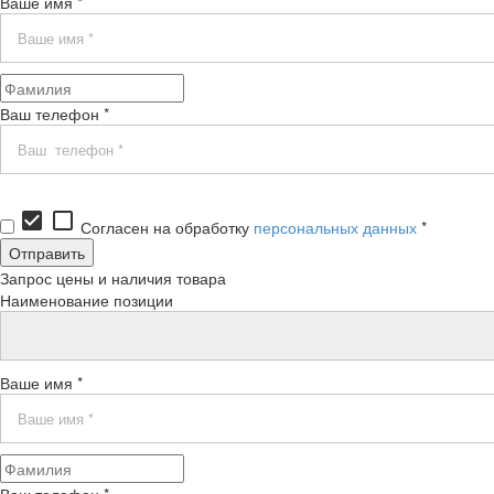
Ваше имя *
Ваш телефон *
check_box
check_box_outline_blank
Согласен на обработку
персональных данных
*
Запрос цены и наличия товара
Наименование позиции
Ваше имя *