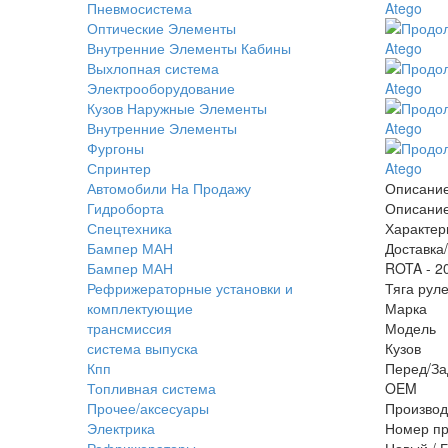
Пневмосистема
Оптические Элементы
Внутренние Элементы Кабины
Выхлопная система
Электрооборудование
Кузов Наружные Элементы
Внутренние Элементы
Фургоны
Спринтер
Автомобили На Продажу
Описани
Гидроборта
Описани
Спецтехника
Характер
Бампер МАН
Доставка
Бампер МАН
ROTA - 2
Рефрижераторные установки и
Тяга рул
комплектующие
Марка
трансмиссия
Модель
система выпуска
Кузов
Кпп
Перед/За
Топливная система
OEM
Прочее/аксесуары
Производ
Электрика
Номер пр
Рефрижераторы
Новый / 