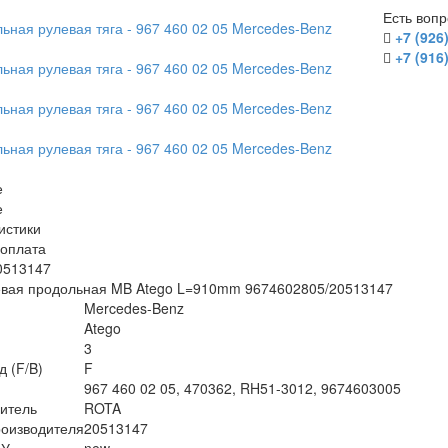
Есть воп
+7 (926
+7 (916
е
е
истики
/оплата
0513147
евая продольная MB Atego L=910mm 9674602805/20513147
Mercedes-Benz
Atego
3
д (F/B)
F
967 460 02 05, 470362, RH51-3012, 9674603005
итель
ROTA
оизводителя
20513147
БУ
new