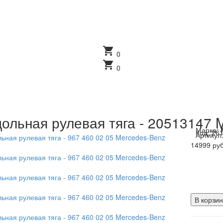
shopping_cart
0
shopping_cart
0
ольная рулевая тяга - 20513147 
Марка:
Код:
26
Артикул
14999 руб
В корзин