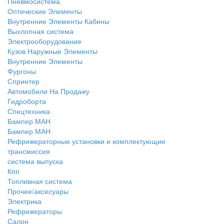
Пневмосистема
Оптические Элементы
Внутренние Элементы Кабины
Выхлопная система
Электрооборудование
Кузов Наружные Элементы
Внутренние Элементы
Фургоны
Спринтер
Автомобили На Продажу
Гидроборта
Спецтехника
Бампер МАН
Бампер МАН
Рефрижераторные установки и комплектующие
трансмиссия
система выпуска
Кпп
Топливная система
Прочее/аксесуары
Электрика
Рефрижераторы
Салон