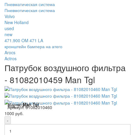
Пневматическая система
Пневмотическая система
Volvo
New Holland
used
new
471.900 OM 471 LA
кронштейн бампера на атего
Arocs
Actros
Патрубок воздушного фильтра
- 81082010459 Man Tgl
Марка:
Man Tgl
Код:
37410
Артикул:
81082010460
1000 руб.
-