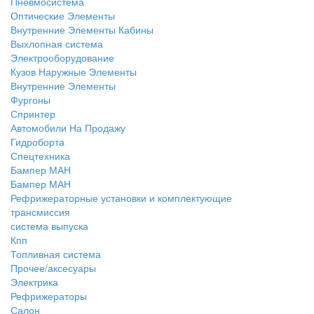
Пневмосистема
Оптические Элементы
Внутренние Элементы Кабины
Выхлопная система
Электрооборудование
Кузов Наружные Элементы
Внутренние Элементы
Фургоны
Спринтер
Автомобили На Продажу
Гидроборта
Спецтехника
Бампер МАН
Бампер МАН
Рефрижераторные установки и комплектующие
трансмиссия
система выпуска
Кпп
Топливная система
Прочее/аксесуары
Электрика
Рефрижераторы
Салон