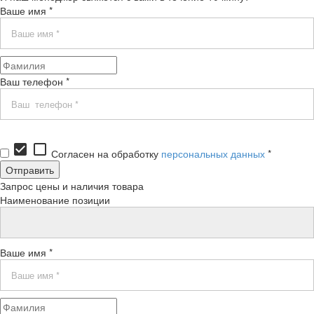
Ваше имя *
Ваш телефон *
check_box
check_box_outline_blank
Согласен на обработку
персональных данных
*
Запрос цены и наличия товара
Наименование позиции
Ваше имя *