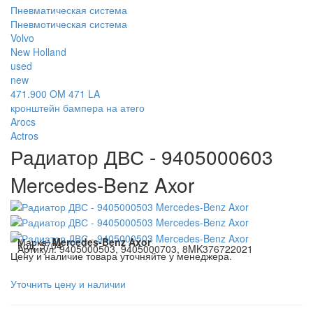
Пневматическая система
Пневмотическая система
Volvo
New Holland
used
new
471.900 OM 471 LA
кронштейн бампера на атего
Arocs
Actros
Радиатор ДВС - 9405000603
Mercedes-Benz Axor
Марка:
Mercedes-Benz Axor
Код:
5704
Артикул:
9405000503, 9405000703, 8MK376722021
Цену и наличие товара уточняйте у менеджера.
Уточнить цену и наличии