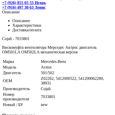
+7 (926) 855 05 53 Игорь
+7 (916) 497 30 63 Денис
Описание
Описание
Характеристики
Доставка/оплата
Cojali - 7033801
Вискомуфта вентилятора Мерседес Актрос двигатель
OM501LA OM502LA механическая версия
Марка
Mercedes-Benz
Модель
Actros
Двигатель
501/502
Z02262, 5412000522, 541200062280,
OEM
38931
Производитель
Cojali
Номер
7033801
производителя
Новый / БУ
new