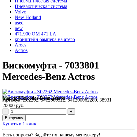
Пневматическая система
Пневмотическая система
Volvo
New Holland
used
new
471.900 OM 471 LA
кронштейн бампера на атего
Arocs
Actros
Вискомуфта - 7033801
Mercedes-Benz Actros
Марка:
Mercedes-Benz Actros
Код:
228
Артикул:
Z02262, 5412000522, 541200062280, 38931
20000 руб.
-
+
В корзину
Купить в 1 клик
Есть вопросы? Задайте их нашему менеджеру!