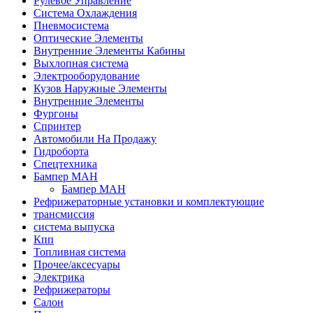
Рулевое Управление
Система Охлаждения
Пневмосистема
Оптические Элементы
Внутренние Элементы Кабины
Выхлопная система
Электрооборудование
Кузов Наружные Элементы
Внутренние Элементы
Фургоны
Спринтер
Автомобили На Продажу
Гидроборта
Спецтехника
Бампер МАН
Бампер МАН
Рефрижераторные установки и комплектующие
трансмиссия
система выпуска
Кпп
Топливная система
Прочее/аксесуары
Электрика
Рефрижераторы
Салон