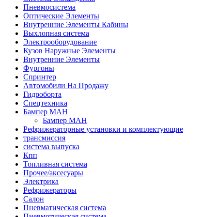
Пневмосистема
Оптические Элементы
Внутренние Элементы Кабины
Выхлопная система
Электрооборудование
Кузов Наружные Элементы
Внутренние Элементы
Фургоны
Спринтер
Автомобили На Продажу
Гидроборта
Спецтехника
Бампер МАН
Бампер МАН
Рефрижераторные установки и комплектующие
трансмиссия
система выпуска
Кпп
Топливная система
Прочее/аксесуары
Электрика
Рефрижераторы
Салон
Пневматическая система
Пневмотическая система