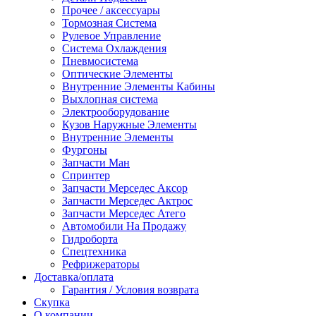
Прочее / аксессуары
Тормозная Система
Рулевое Управление
Система Охлаждения
Пневмосистема
Оптические Элементы
Внутренние Элементы Кабины
Выхлопная система
Электрооборудование
Кузов Наружные Элементы
Внутренние Элементы
Фургоны
Запчасти Ман
Спринтер
Запчасти Мерседес Аксор
Запчасти Мерседес Актрос
Запчасти Мерседес Атего
Автомобили На Продажу
Гидроборта
Спецтехника
Рефрижераторы
Доставка/оплата
Гарантия / Условия возврата
Скупка
О компании