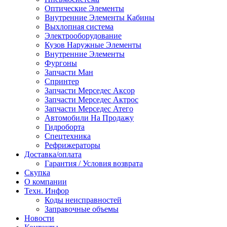
Оптические Элементы
Внутренние Элементы Кабины
Выхлопная система
Электрооборудование
Кузов Наружные Элементы
Внутренние Элементы
Фургоны
Запчасти Ман
Спринтер
Запчасти Мерседес Аксор
Запчасти Мерседес Актрос
Запчасти Мерседес Атего
Автомобили На Продажу
Гидроборта
Спецтехника
Рефрижераторы
Доставка/оплата
Гарантия / Условия возврата
Скупка
О компании
Техн. Инфор
Коды неисправностей
Заправочные объемы
Новости