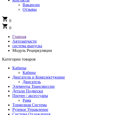
Контакты
Вакансии
Отзывы
shopping_cart
0
shopping_cart
0
Главная
Автозапчасти
система выпуска
Модуль Рециркуляции
Категории товаров
Кабины
Кабина
Двигатели и Комплектующие
Двигатель
Элементы Трансмиссии
Детали Подвески
Прочее / аксессуары
Рама
Тормозная Система
Рулевое Управление
Система Охлаждения