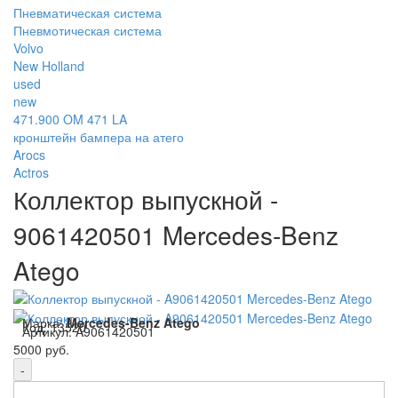
Пневматическая система
Пневмотическая система
Volvo
New Holland
used
new
471.900 OM 471 LA
кронштейн бампера на атего
Arocs
Actros
Коллектор выпускной -
9061420501 Mercedes-Benz
Atego
Марка:
Mercedes-Benz Atego
Код:
13520
Артикул:
A9061420501
5000 руб.
-