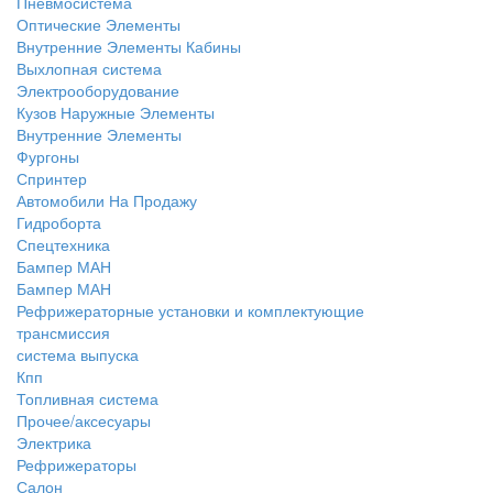
Пневмосистема
Оптические Элементы
Внутренние Элементы Кабины
Выхлопная система
Электрооборудование
Кузов Наружные Элементы
Внутренние Элементы
Фургоны
Спринтер
Автомобили На Продажу
Гидроборта
Спецтехника
Бампер МАН
Бампер МАН
Рефрижераторные установки и комплектующие
трансмиссия
система выпуска
Кпп
Топливная система
Прочее/аксесуары
Электрика
Рефрижераторы
Салон