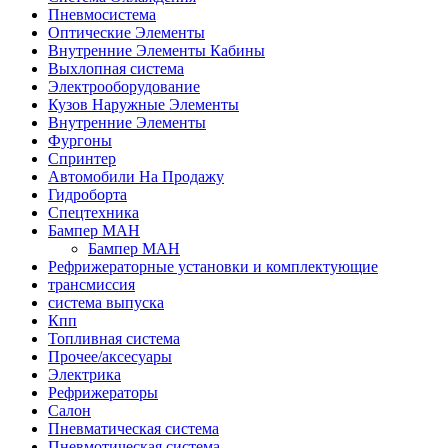
Пневмосистема
Оптические Элементы
Внутренние Элементы Кабины
Выхлопная система
Электрооборудование
Кузов Наружные Элементы
Внутренние Элементы
Фургоны
Спринтер
Автомобили На Продажу
Гидроборта
Спецтехника
Бампер МАН
Бампер МАН
Рефрижераторные установки и комплектующие
трансмиссия
система выпуска
Кпп
Топливная система
Прочее/аксесуары
Электрика
Рефрижераторы
Салон
Пневматическая система
Пневмотическая система