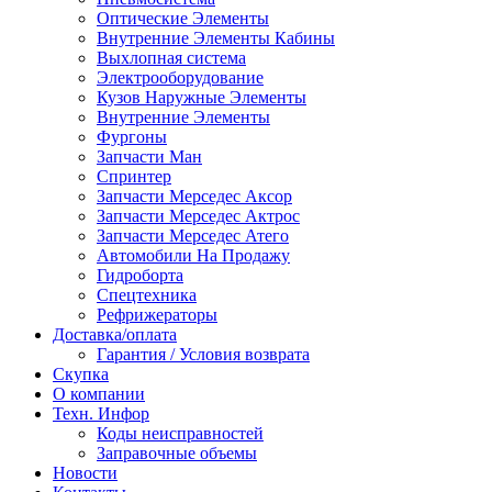
Оптические Элементы
Внутренние Элементы Кабины
Выхлопная система
Электрооборудование
Кузов Наружные Элементы
Внутренние Элементы
Фургоны
Запчасти Ман
Спринтер
Запчасти Мерседес Аксор
Запчасти Мерседес Актрос
Запчасти Мерседес Атего
Автомобили На Продажу
Гидроборта
Спецтехника
Рефрижераторы
Доставка/оплата
Гарантия / Условия возврата
Скупка
О компании
Техн. Инфор
Коды неисправностей
Заправочные объемы
Новости