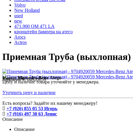
Volvo
New Holland
used
new
471.900 OM 471 LA
кронштейн бампера на атего
Arocs
Actros
Приемная Труба (выхлопная) -
Марка:
Mercedes-Benz Atego
Код:
11226
Артикул:
9704920059
Цену и наличие товара уточняйте у менеджера.
Уточнить цену и наличии
Есть вопросы? Задайте их нашему менеджеру!
+7 (926) 855 05 53 Игорь
+7 (916) 497 30 63 Денис
Описание
Описание