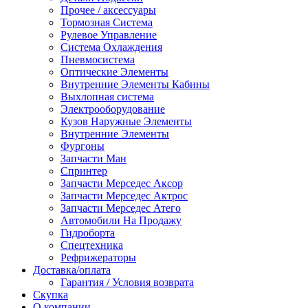
Прочее / аксессуары
Тормозная Система
Рулевое Управление
Система Охлаждения
Пневмосистема
Оптические Элементы
Внутренние Элементы Кабины
Выхлопная система
Электрооборудование
Кузов Наружные Элементы
Внутренние Элементы
Фургоны
Запчасти Ман
Спринтер
Запчасти Мерседес Аксор
Запчасти Мерседес Актрос
Запчасти Мерседес Атего
Автомобили На Продажу
Гидроборта
Спецтехника
Рефрижераторы
Доставка/оплата
Гарантия / Условия возврата
Скупка
О компании