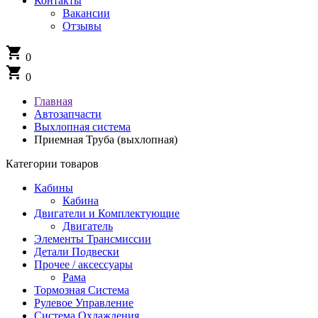
Контакты
Вакансии
Отзывы
shopping_cart
0
shopping_cart
0
Главная
Автозапчасти
Выхлопная система
Приемная Труба (выхлопная)
Категории товаров
Кабины
Кабина
Двигатели и Комплектующие
Двигатель
Элементы Трансмиссии
Детали Подвески
Прочее / аксессуары
Рама
Тормозная Система
Рулевое Управление
Система Охлаждения