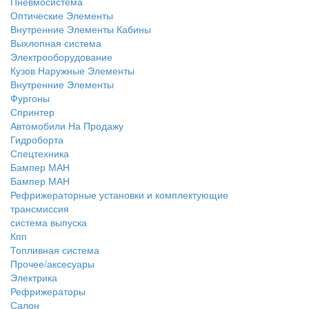
Пневмосистема
Оптические Элементы
Внутренние Элементы Кабины
Выхлопная система
Электрооборудование
Кузов Наружные Элементы
Внутренние Элементы
Фургоны
Спринтер
Автомобили На Продажу
Гидроборта
Спецтехника
Бампер МАН
Бампер МАН
Рефрижераторные установки и комплектующие
трансмиссия
система выпуска
Кпп
Топливная система
Прочее/аксесуары
Электрика
Рефрижераторы
Салон