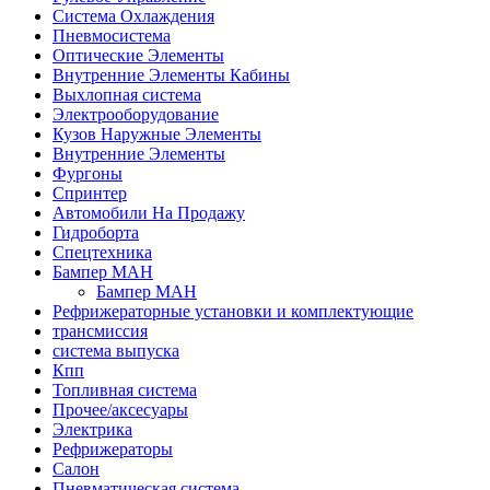
Система Охлаждения
Пневмосистема
Оптические Элементы
Внутренние Элементы Кабины
Выхлопная система
Электрооборудование
Кузов Наружные Элементы
Внутренние Элементы
Фургоны
Спринтер
Автомобили На Продажу
Гидроборта
Спецтехника
Бампер МАН
Бампер МАН
Рефрижераторные установки и комплектующие
трансмиссия
система выпуска
Кпп
Топливная система
Прочее/аксесуары
Электрика
Рефрижераторы
Салон
Пневматическая система