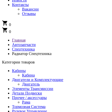
Новости
Контакты
Вакансии
Отзывы
shopping_cart
0
shopping_cart
0
Главная
Автозапчасти
Спецтехника
Радиатор Спецтехника
Категории товаров
Кабины
Кабина
Двигатели и Комплектующие
Двигатель
Элементы Трансмиссии
Детали Подвески
Прочее / аксессуары
Рама
Тормозная Система
Рулевое Управление