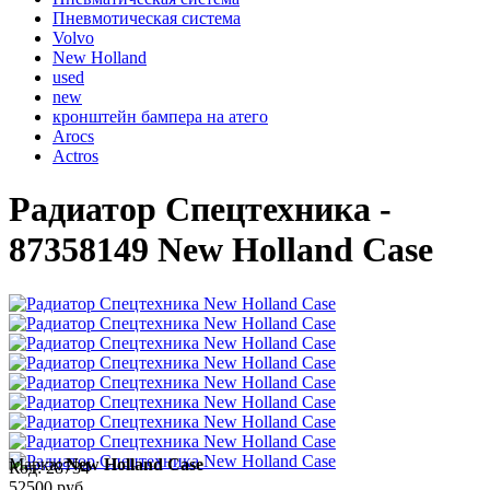
Пневмотическая система
Volvo
New Holland
used
new
кронштейн бампера на атего
Arocs
Actros
Радиатор Спецтехника -
87358149 New Holland Case
Марка:
New Holland Case
Код:
28734
52500 руб.