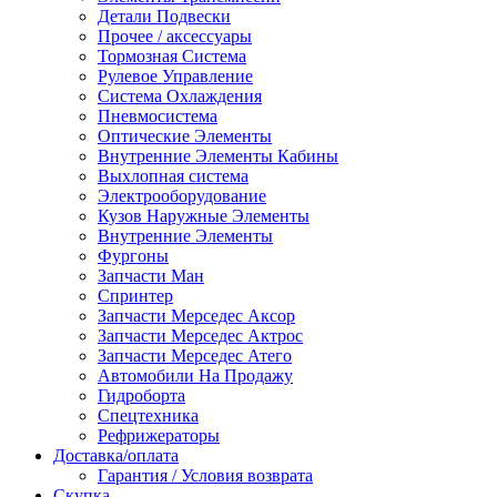
Детали Подвески
Прочее / аксессуары
Тормозная Система
Рулевое Управление
Система Охлаждения
Пневмосистема
Оптические Элементы
Внутренние Элементы Кабины
Выхлопная система
Электрооборудование
Кузов Наружные Элементы
Внутренние Элементы
Фургоны
Запчасти Ман
Спринтер
Запчасти Мерседес Аксор
Запчасти Мерседес Актрос
Запчасти Мерседес Атего
Автомобили На Продажу
Гидроборта
Спецтехника
Рефрижераторы
Доставка/оплата
Гарантия / Условия возврата
Скупка