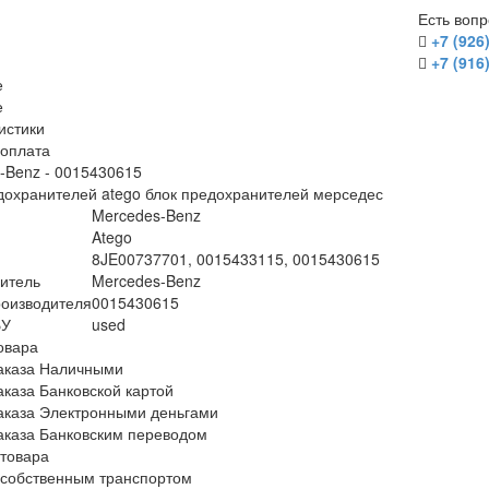
Есть воп
+7 (926
+7 (916
е
е
истики
/оплата
-Benz - 0015430615
дохранителей atego блок предохранителей мерседес
Mercedes-Benz
Atego
8JE00737701, 0015433115, 0015430615
итель
Mercedes-Benz
оизводителя
0015430615
БУ
used
овара
аказа Наличными
аказа Банковской картой
аказа Электронными деньгами
аказа Банковским переводом
 товара
 собственным транспортом