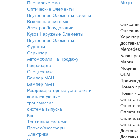
Пневмосистема
Оптические Элементы
Внутренние Элементы Кабины
Выхлопная система
Описани
Электрооборудование
Описани
Кузов Наружные Элементы
Характер
Внутренние Элементы
Доставка
Фургоны
Mercedes
Спринтер
Блок пре
Автомобили На Продажу
Марка
Гидроборта
Модель
Спецтехника
OEM
Бампер МАН
Производ
Бампер МАН
Номер пр
Рефрижераторные установки и
Новый / 
комплектующие
Оплата т
трансмиссия
Оплата з
система выпуска
Оплата з
Кпп
Оплата з
Топливная система
Оплата з
Прочее/аксесуары
Доставка
Электрика
Доставка
Рефрижераторы