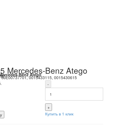
5 Mercedes-Benz Atego
Mercedes-Benz Atego
692
:
8JE00737701, 0015433115, 0015430615
.
-
+
Купить в 1 клик
у