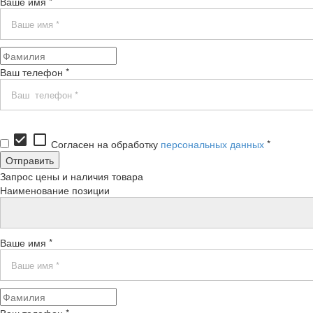
Ваше имя *
Ваш телефон *
check_box
check_box_outline_blank
Согласен на обработку
персональных данных
*
Запрос цены и наличия товара
Наименование позиции
Ваше имя *