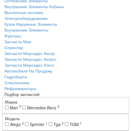
Оптические Элементы
Внутренние Элементы Кабины
Выхлопная система
Электрооборудование
Кузов Наружные Элементы
Внутренние Элементы
Фургоны
Запчасти Ман
Спринтер
Запчасти Мерседес Аксор
Запчасти Мерседес Актрос
Запчасти Мерседес Атего
Автомобили На Продажу
Гидроборта
Спецтехника
Рефрижераторы
Подбор запчастей
Марка
5
3
Man
Mercedes-Benz
Модель
2
1
2
1
Atego
Sprinter
Tga
TGM