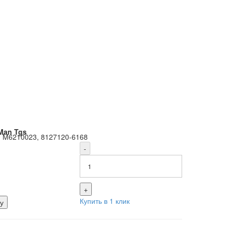
Man Tgs
2
:
M6210023, 8127120-6168
-
+
Купить в 1 клик
у