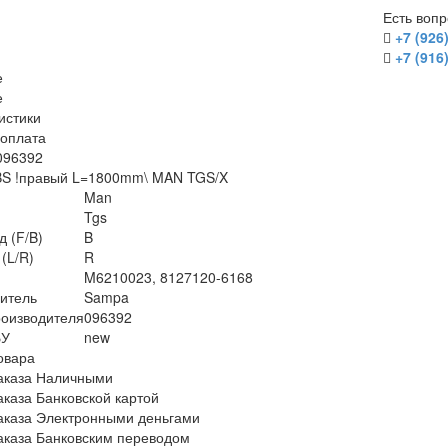
Есть воп
+7 (926
+7 (916
е
е
истики
/оплата
096392
BS !правый L=1800mm\ MAN TGS/X
Man
Tgs
д (F/B)
B
(L/R)
R
M6210023, 8127120-6168
итель
Sampa
оизводителя
096392
БУ
new
овара
аказа Наличными
аказа Банковской картой
аказа Электронными деньгами
аказа Банковским переводом