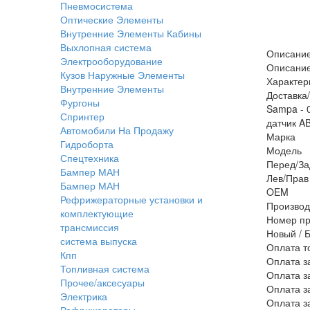
Пневмосистема
Оптические Элементы
Внутренние Элементы Кабины
Выхлопная система
Описани
Электрооборудование
Описани
Кузов Наружные Элементы
Характер
Внутренние Элементы
Доставка
Фургоны
Sampa - 
Спринтер
датчик A
Автомобили На Продажу
Марка
Гидроборта
Модель
Спецтехника
Перед/За
Бампер МАН
Лев/Прав 
Бампер МАН
OEM
Рефрижераторные установки и
Производ
комплектующие
Номер пр
трансмиссия
Новый / 
система выпуска
Оплата т
Кпп
Оплата з
Топливная система
Оплата з
Прочее/аксесуары
Оплата з
Электрика
Оплата з
Рефрижераторы