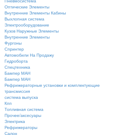
Пневмосистема
Оптические Элементы
Внутренние Элементы Кабины
Выхлопная система
Электрооборудование
Кузов Наружные Элементы
Внутренние Элементы
Фургоны
Спринтер
Автомобили На Продажу
Гидроборта
Спецтехника
Бампер МАН
Бампер МАН
Рефрижераторные установки и комплектующие
трансмиссия
система выпуска
Кпп
Топливная система
Прочее/аксесуары
Электрика
Рефрижераторы
Салон