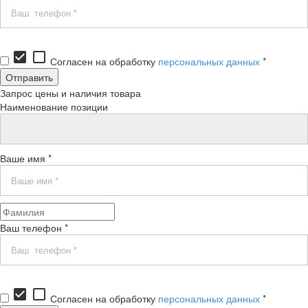
check_box
check_box_outline_blank
Согласен на обработку
персональных данных
*
Запрос цены и наличия товара
Наименование позиции
Ваше имя *
Ваш телефон *
check_box
check_box_outline_blank
Согласен на обработку
персональных данных
*