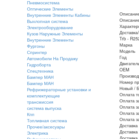
Пневмосистема
Оптические Элементы
Описани
Внутренние Элементы Кабины
Описани
Выхлопная система
Характер
Электрооборудование
Доставка
Кузов Наружные Элементы
Trb - R2
Внутренние Элементы
Марка
Фургоны
Модель
Спринтер
Год
Автомобили На Продажу
Двигател
Гидроборта
OEM
Спецтехника
Производ
Бампер МАН
Номер пр
Бампер МАН
Новый / 
Рефрижераторные установки и
Оплата т
комплектующие
Оплата з
трансмиссия
Оплата з
система выпуска
Оплата з
Кпп
Оплата з
Топливная система
Доставка
Прочее/аксесуары
Доставка
Электрика
Доставка
Рефрижераторы