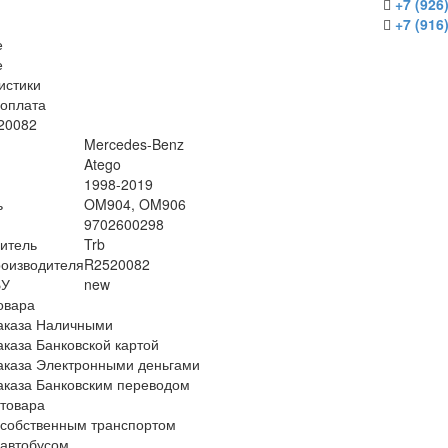
+7 (926
+7 (916
е
е
истики
/оплата
520082
Mercedes-Benz
Atego
1998-2019
ь
OM904, OM906
9702600298
итель
Trb
оизводителя
R2520082
БУ
new
овара
аказа Наличными
аказа Банковской картой
аказа Электронными деньгами
аказа Банковским переводом
 товара
 собственным транспортом
 автобусом