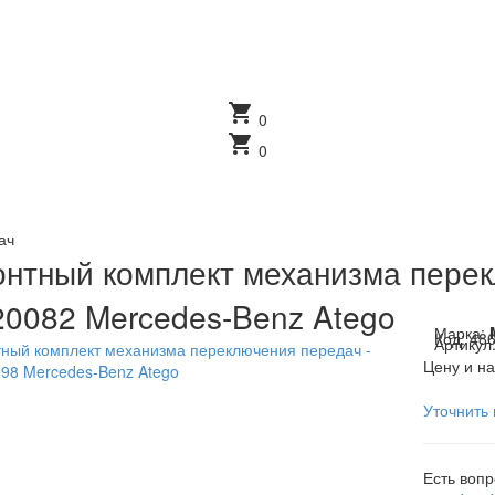
shopping_cart
0
shopping_cart
0
ач
нтный комплект механизма перек
0082 Mercedes-Benz Atego
Марка:
Код:
48
Артикул
Цену и на
Уточнить 
Есть воп