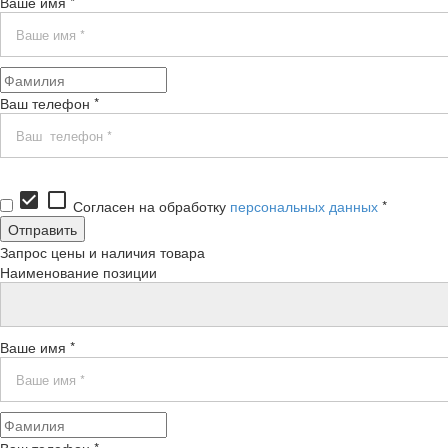
Ваше имя *
Ваш телефон *
check_box
check_box_outline_blank
Согласен на обработку
персональных данных
*
Запрос цены и наличия товара
Наименование позиции
Ваше имя *