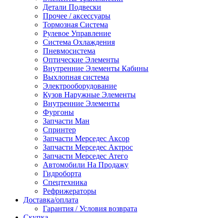
Детали Подвески
Прочее / аксессуары
Тормозная Система
Рулевое Управление
Система Охлаждения
Пневмосистема
Оптические Элементы
Внутренние Элементы Кабины
Выхлопная система
Электрооборудование
Кузов Наружные Элементы
Внутренние Элементы
Фургоны
Запчасти Ман
Спринтер
Запчасти Мерседес Аксор
Запчасти Мерседес Актрос
Запчасти Мерседес Атего
Автомобили На Продажу
Гидроборта
Спецтехника
Рефрижераторы
Доставка/оплата
Гарантия / Условия возврата
Скупка