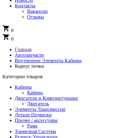
Новости
Контакты
Вакансии
Отзывы
shopping_cart
0
shopping_cart
0
Главная
Автозапчасти
Внутренние Элементы Кабины
Корпус печки
Категории товаров
Кабины
Кабина
Двигатели и Комплектующие
Двигатель
Элементы Трансмиссии
Детали Подвески
Прочее / аксессуары
Рама
Тормозная Система
Рулевое Управление