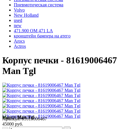
Пневмотическая система
Volvo
New Holland
used
new
471.900 OM 471 LA
кронштейн бампера на атего
Arocs
Actros
Корпус печки - 81619006467
Man Tgl
Марка:
Man Tgl
Код:
71504
Артикул:
81619006467
45000 руб.