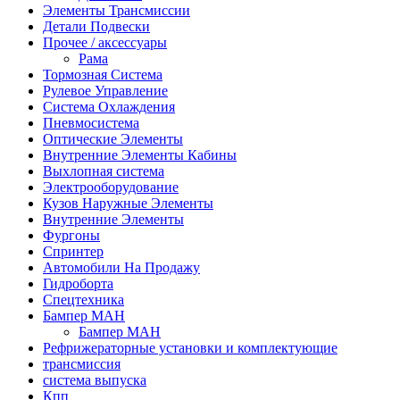
Элементы Трансмиссии
Детали Подвески
Прочее / аксессуары
Рама
Тормозная Система
Рулевое Управление
Система Охлаждения
Пневмосистема
Оптические Элементы
Внутренние Элементы Кабины
Выхлопная система
Электрооборудование
Кузов Наружные Элементы
Внутренние Элементы
Фургоны
Спринтер
Автомобили На Продажу
Гидроборта
Спецтехника
Бампер МАН
Бампер МАН
Рефрижераторные установки и комплектующие
трансмиссия
система выпуска
Кпп