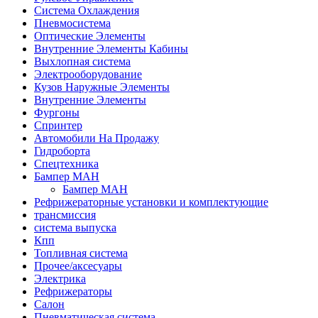
Система Охлаждения
Пневмосистема
Оптические Элементы
Внутренние Элементы Кабины
Выхлопная система
Электрооборудование
Кузов Наружные Элементы
Внутренние Элементы
Фургоны
Спринтер
Автомобили На Продажу
Гидроборта
Спецтехника
Бампер МАН
Бампер МАН
Рефрижераторные установки и комплектующие
трансмиссия
система выпуска
Кпп
Топливная система
Прочее/аксесуары
Электрика
Рефрижераторы
Салон
Пневматическая система