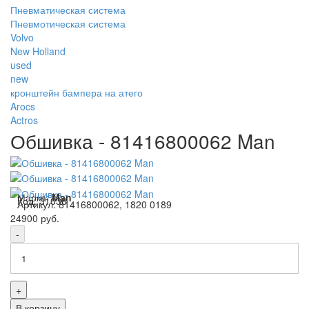
Пневматическая система
Пневмотическая система
Volvo
New Holland
used
new
кронштейн бампера на атего
Arocs
Actros
Обшивка - 81416800062 Man
Марка:
Man
Код:
31038
Артикул:
81416800062, 1820 0189
24900 руб.
-
+
В корзину