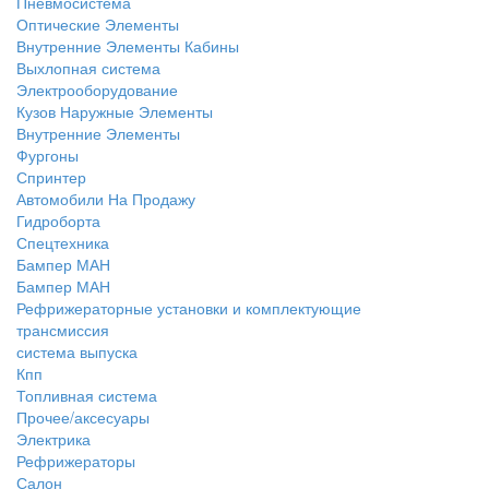
Пневмосистема
Оптические Элементы
Внутренние Элементы Кабины
Выхлопная система
Электрооборудование
Кузов Наружные Элементы
Внутренние Элементы
Фургоны
Спринтер
Автомобили На Продажу
Гидроборта
Спецтехника
Бампер МАН
Бампер МАН
Рефрижераторные установки и комплектующие
трансмиссия
система выпуска
Кпп
Топливная система
Прочее/аксесуары
Электрика
Рефрижераторы
Салон