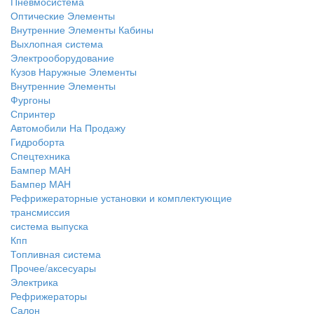
Пневмосистема
Оптические Элементы
Внутренние Элементы Кабины
Выхлопная система
Электрооборудование
Кузов Наружные Элементы
Внутренние Элементы
Фургоны
Спринтер
Автомобили На Продажу
Гидроборта
Спецтехника
Бампер МАН
Бампер МАН
Рефрижераторные установки и комплектующие
трансмиссия
система выпуска
Кпп
Топливная система
Прочее/аксесуары
Электрика
Рефрижераторы
Салон